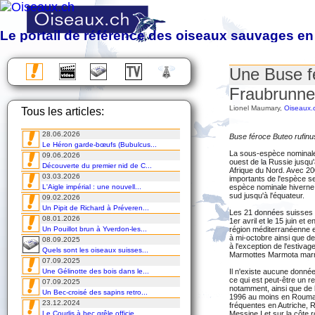
Le portail de référence des oiseaux sauvages en
Observation, étude, protection et photographie des oiseaux sa
Une Buse f
Almanach des migrations
Fraubrunn
Chronique
Lionel Maumary,
Oiseaux.
Tous les articles:
Excursions
Voyages
28.06.2026
Cours
Buse féroce Buteo rufinus
Le Héron garde-bœufs (Bubulcus...
DVD
La sous-espèce nominale 
09.06.2026
ouest de la Russie jusqu'à
Découverte du premier nid de C...
Afrique du Nord. Avec 20
03.03.2026
importants de l'espèce s
L'Aigle impérial : une nouvell...
espèce nominale hiverne d
sud jusqu'à l'équateur.
09.02.2026
Un Pipit de Richard à Préveren...
Les 21 données suisses co
08.01.2026
1er avril et le 15 juin et
Un Pouillot brun à Yverdon-les...
région méditerranéenne e
à mi-octobre ainsi que d
08.09.2025
à l'exception de l'estiv
Quels sont les oiseaux suisses...
Marmottes Marmota mar
07.09.2025
Une Gélinotte des bois dans le...
Il n'existe aucune donnée
ce qui est peut-être un r
07.09.2025
notamment, ainsi que de l
Un Bec-croisé des sapins retro...
1996 au moins en Rouman
23.12.2024
fréquentes en Autriche, 
Le Courlis à bec grêle officie...
Messine I et sur la côte 