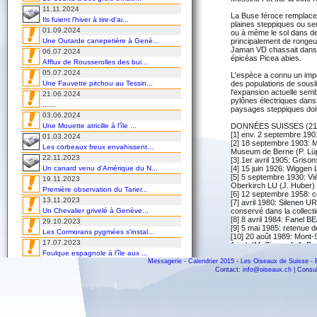
11.11.2024
La Buse féroce remplace 
Ils fuient l’hiver à tire-d'ai...
plaines steppiques ou se
01.09.2024
ou à même le sol dans de
Une Outarde canepetière à Genè...
principalement de rongeu
Jaman VD chassait dans un
06.07.2024
épicéas Picea abies.
Afflux de Rousserolles des bui...
05.07.2024
L'espèce a connu un impor
Une Fauvette pitchou au Tessin...
des populations de sousli
l'expansion actuelle semb
21.06.2024
pylônes électriques dans 
......
paysages steppiques doi
03.06.2024
Une Mouette atricille à l'île ...
DONNÉES SUISSES (21/
[1] env. 2 septembre 190
01.03.2024
[2] 18 septembre 1903: M
Les corbeaux freux envahissent...
Museum de Berne (P. Lüp
22.11.2023
[3] 1er avril 1905: Griso
Un canard venu d'Amérique du N...
[4] 15 juin 1926: Wiggen
[5] 5 septembre 1930: Viè
19.11.2023
Oberkirch LU (J. Huber) 
Première observation du Tarier...
[6] 12 septembre 1958: col
13.11.2023
[7] avril 1980: Silenen U
Un Chevalier grivelé à Genève...
conservé dans la collecti
[8] 8 avril 1984: Fanel BE
29.10.2023
[9] 5 mai 1985: retenue d
Les Cormorans pygmées s'instal...
[10] 20 août 1989: Mon
17.07.2023
1 ind. (M. Zimmerli, A. Ba
Foulque espagnole à l'île aux ...
[11] 15 mai 1996: Rothris
Messagerie
-
Calendrier 2015
[12] 23 avril 1999: Amden S
-
Les Oiseaux de Suisse
-
16.07.2023
[13] 4 octobre 1999: Häus
Contact:
info@oiseaux.ch
| Consul
Première observation printaniè...
[14] 10 octobre 1999: co
15.07.2023
caractères de B. r. rufinus
Une Mouette de Franklin à Klin...
[15] 3 septembre 2001: G
[16] 11 mai 2004: Hirzel ZH
13.06.2023
[17] 13 septembre 2006 
À la découverte de l'île aux o...