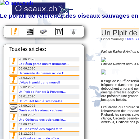
Le portail de référence des oiseaux sauvages en
Observation, étude, protection et photographie des oiseaux sa
Un Pipit de
Almanach des migrations
Lionel Maumary,
Oiseaux.
Chronique
Tous les articles:
Excursions
Pipit de Richard Anthus 
Voyages
28.06.2026
Cours
Le Héron garde-bœufs (Bubulcus...
Pipit de Richard Anthus 
DVD
09.06.2026
Découverte du premier nid de C...
03.03.2026
e
Il s'agit de la 52
observat
L'Aigle impérial : une nouvell...
fréquentes dans notre p
09.02.2026
débouchent un grand nomb
Un Pipit de Richard à Préveren...
émerge entre les agglomé
elle présente une grande d
08.01.2026
bosquets boisés.
Un Pouillot brun à Yverdon-les...
08.09.2025
Les jardins qui entoure s
Quels sont les oiseaux suisses...
l'observation des rapaces
Richard, les raretés sui
07.09.2025
clanga
, Circaète Jean-le
Une Gélinotte des bois dans le...
cervinus
, Cisticole des 
07.09.2025
Un Bec-croisé des sapins retro...
23.12.2024
Le Courlis à bec grêle officie...