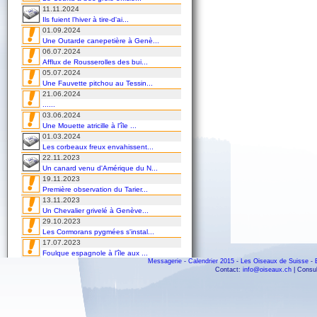
11.11.2024
Ils fuient l’hiver à tire-d'ai...
01.09.2024
Une Outarde canepetière à Genè...
06.07.2024
Afflux de Rousserolles des bui...
05.07.2024
Une Fauvette pitchou au Tessin...
21.06.2024
......
03.06.2024
Une Mouette atricille à l'île ...
01.03.2024
Les corbeaux freux envahissent...
22.11.2023
Un canard venu d'Amérique du N...
19.11.2023
Première observation du Tarier...
13.11.2023
Un Chevalier grivelé à Genève...
29.10.2023
Les Cormorans pygmées s'instal...
17.07.2023
Foulque espagnole à l'île aux ...
Messagerie
-
Calendrier 2015
-
Les Oiseaux de Suisse
-
16.07.2023
Contact:
info@oiseaux.ch
| Consul
Première observation printaniè...
15.07.2023
Une Mouette de Franklin à Klin...
13.06.2023
À la découverte de l'île aux o...