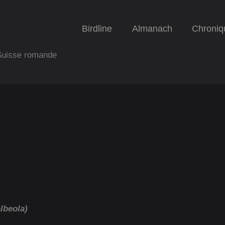
Birdline
Almanach
Chroniq
 Suisse romande
lbeola)