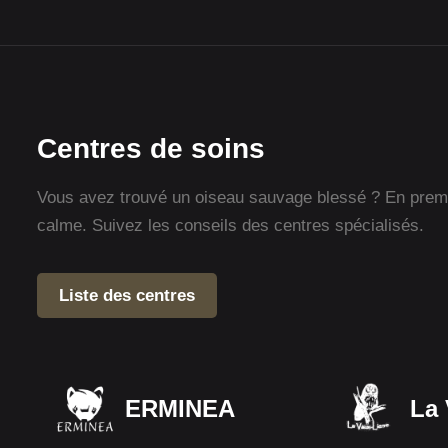
Centres de soins
Vous avez trouvé un oiseau sauvage blessé ? En premie
calme. Suivez les conseils des centres spécialisés.
Liste des centres
ERMINEA
La 