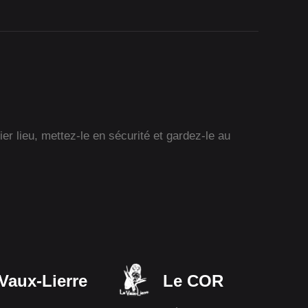
r lieu, mettez-le en sécurité et gardez-le au
Vaux-Lierre
Le COR