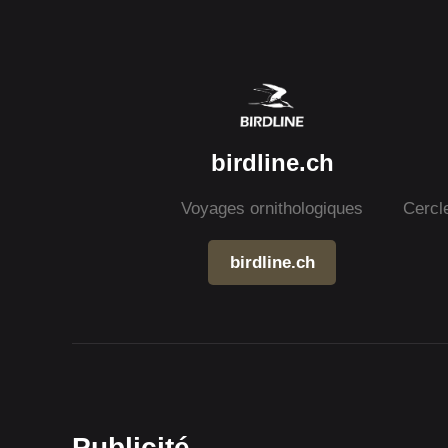
birdline.ch
Voyages ornithologiques
Cercl
birdline.ch
Publicité