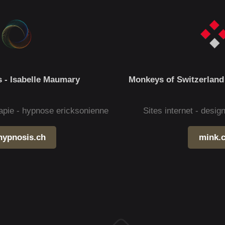
 - Isabelle Maumary
Monkeys of Switzerland
apie - hypnose ericksonienne
Sites internet - desi
hypnosis.ch
mink.