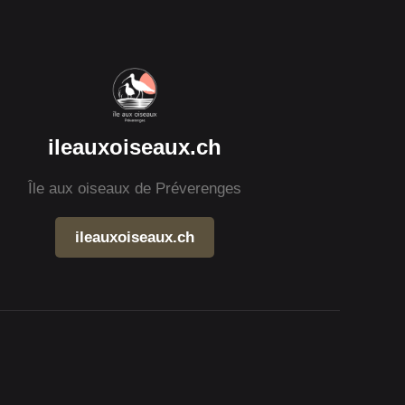
ileauxoiseaux.ch
Île aux oiseaux de Préverenges
ileauxoiseaux.ch