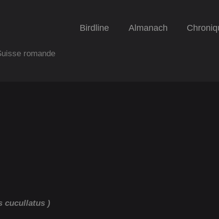
Birdline
Almanach
Chroniq
 Suisse romande
 cucullatus )