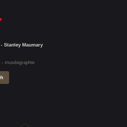
 - Stanley Maumary
gn - muséographie
ch