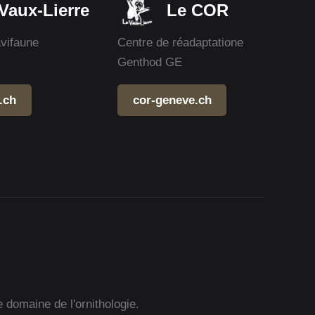
Vaux-Lierre
Le COR
avifaune
Centre de réadaptatione
Genthod GE
.ch
cor-geneve.ch
e domaine de l'ornithologie.