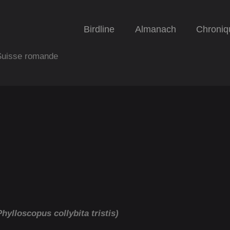
Birdline
Almanach
Chroniq
 Suisse romande
Phylloscopus collybita tristis)