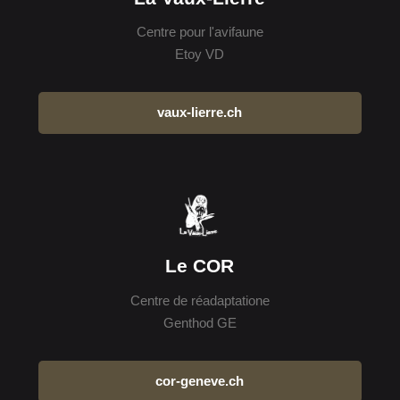
Centre pour l'avifaune
Etoy VD
vaux-lierre.ch
Le COR
Centre de réadaptatione
Genthod GE
cor-geneve.ch