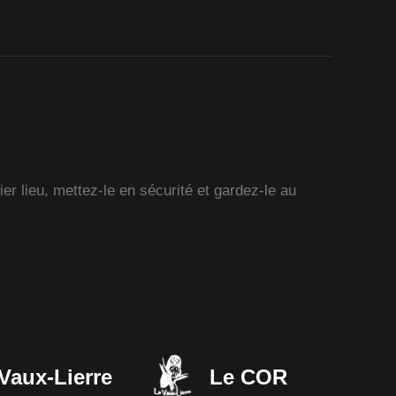
r lieu, mettez-le en sécurité et gardez-le au
Vaux-Lierre
Le COR