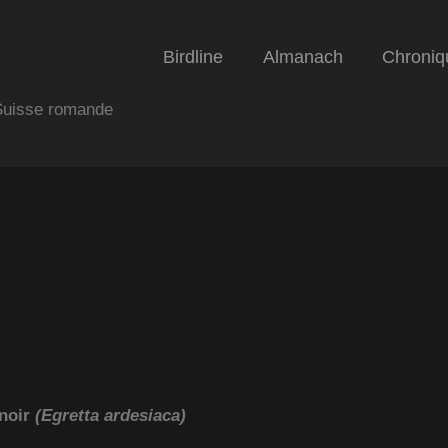
Birdline
Almanach
Chroniq
 Suisse romande
 noir
(Egretta ardesiaca)