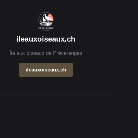
ileauxoiseaux.ch
Île aux oiseaux de Préverenges
ileauxoiseaux.ch