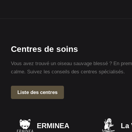
Centres de soins
Vous avez trouvé un oiseau sauvage blessé ? En premie
calme. Suivez les conseils des centres spécialisés.
Liste des centres
ERMINEA
La 