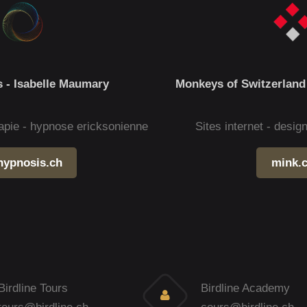
 - Isabelle Maumary
Monkeys of Switzerland
apie - hypnose ericksonienne
Sites internet - desi
hypnosis.ch
mink.
Birdline Tours
Birdline Academy