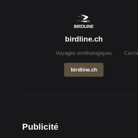
birdline.ch
Voyages ornithologiques
Cercl
birdline.ch
Publicité