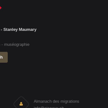
 - Stanley Maumary
gn - muséographie
ch
Almanach des migrations