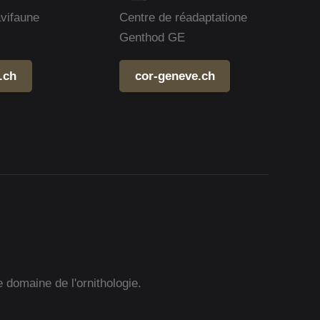
avifaune
Centre de réadaptatione
Genthod GE
.ch
cor-geneve.ch
e domaine de l'ornithologie.