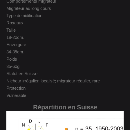
Comportements migrateur
Migrateur au long cours
Type de nidification
Roseaux
Taille
18-20cm.
Envergure
34-39cm.
Poids
35-60g.
Statut en Suisse
Nicheur irrégulier, localisé; migrateur régulier, rare
Protection
Vulnérable
Répartition en Suisse