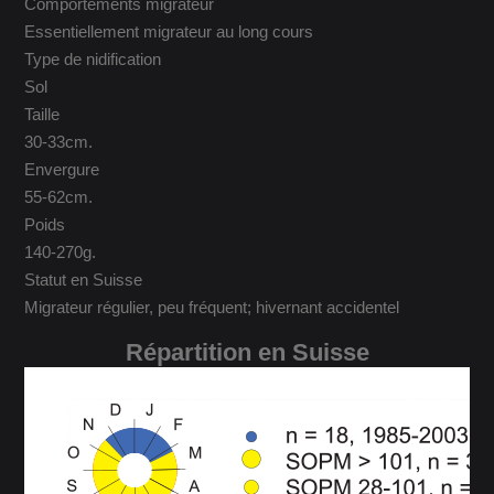
Comportements migrateur
Essentiellement migrateur au long cours
Type de nidification
Sol
Taille
30-33cm.
Envergure
55-62cm.
Poids
140-270g.
Statut en Suisse
Migrateur régulier, peu fréquent; hivernant accidentel
Répartition en Suisse