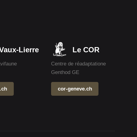
Vaux-Lierre
Le COR
avifaune
Centre de réadaptatione
Genthod GE
.ch
cor-geneve.ch