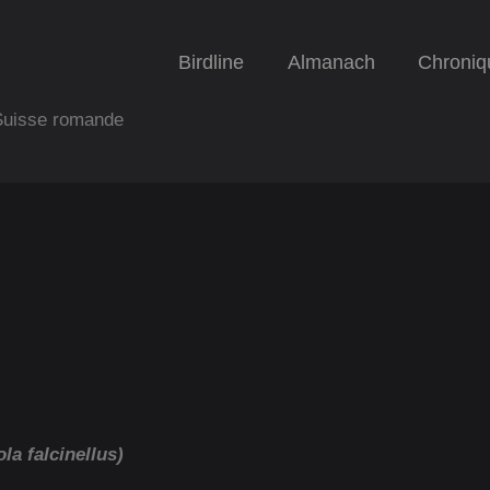
Birdline
Almanach
Chroniq
 Suisse romande
la falcinellus)