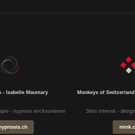
 - Isabelle Maumary
Monkeys of Switzerland
apie - hypnose ericksonienne
Sites internet - desi
hypnosis.ch
mink.