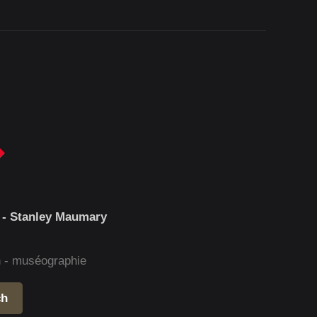
 - Stanley Maumary
gn - muséographie
ch