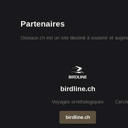
Partenaires
Oiseaux.ch est un site destiné à soutenir et augmen
birdline.ch
Voyages ornithologiques
Cercl
birdline.ch