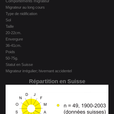
Comportements migrateur
Migrateur au long cours
Type de nidification
Sol
Taille
20-22cm.
Envergure
36-41cm.
Poids
50-75g.
Statut en Suisse
Migrateur irrégulier; hivernant accidentel
Répartition en Suisse