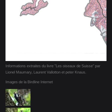
Informations extraites du livre "Les oiseaux de Suisse" par
Lionel Maumary, Laurent Vallotton et peter Knaus.
Images de la Birdline Internet