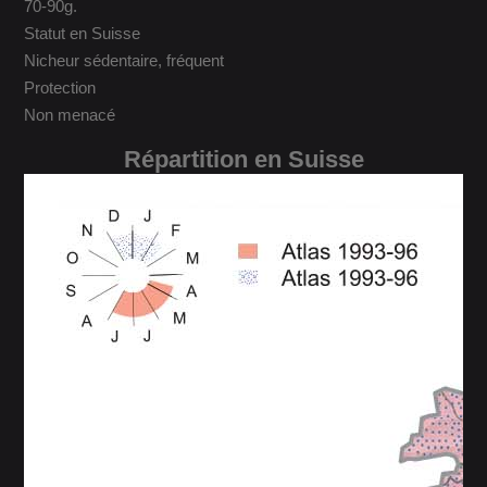
70-90g.
Statut en Suisse
Nicheur sédentaire, fréquent
Protection
Non menacé
Répartition en Suisse