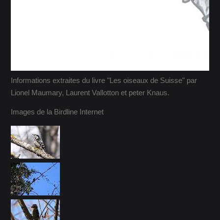
Informations extraites du livre "Les oiseaux de Suisse" par
Lionel Maumary, Laurent Vallotton et peter Knaus.
Images de la Birdline Internet