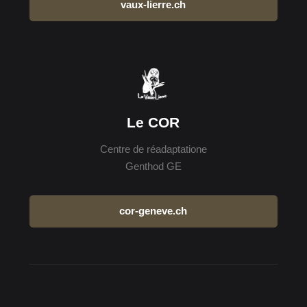
vaux-lierre.ch
Le COR
Centre de réadaptatione
Genthod GE
cor-geneve.ch