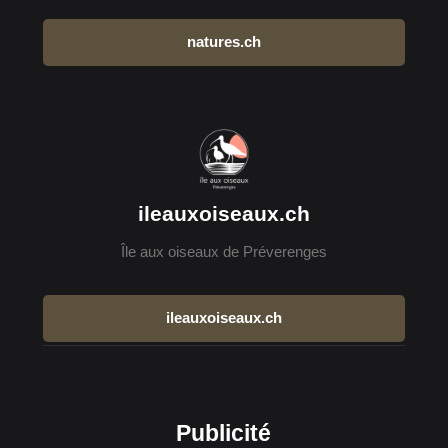
natures.ch
ileauxoiseaux.ch
Île aux oiseaux de Préverenges
ileauxoiseaux.ch
Publicité