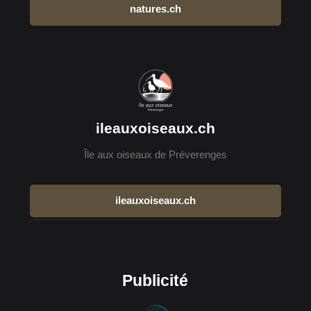
natures.ch
ileauxoiseaux.ch
Île aux oiseaux de Préverenges
ileauxoiseaux.ch
Publicité