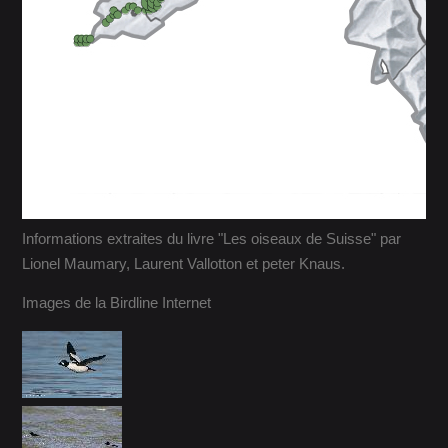
Informations extraites du livre "Les oiseaux de Suisse" par
Lionel Maumary, Laurent Vallotton et peter Knaus.
Images de la Birdline Internet