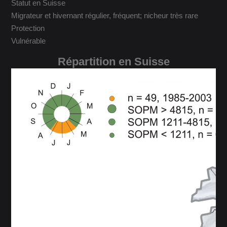
Statut en Suisse
Migrateur et hivernant régulier, fréquent; nicheur très rare
Protection
Vulnérable
Répartition en Suisse