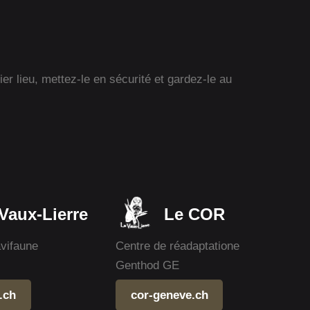
r lieu, mettez-le en sécurité et gardez-le au
Vaux-Lierre
Le COR
avifaune
Centre de réadaptatione
Genthod GE
.ch
cor-geneve.ch