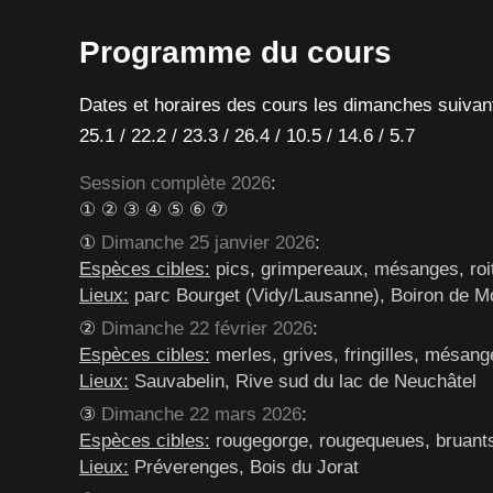
Programme du cours
Dates et horaires des cours les dimanches suivan
25.1 / 22.2 / 23.3 / 26.4 / 10.5 / 14.6 / 5.7
Session complète 2026
:
① ② ③ ④ ⑤ ⑥ ⑦
①
Dimanche 25 janvier 2026
:
Espèces cibles:
pics, grimpereaux, mésanges, roi
Lieux:
parc Bourget (Vidy/Lausanne), Boiron de M
②
Dimanche 22 février 2026
:
Espèces cibles:
merles, grives, fringilles, mésan
Lieux:
Sauvabelin, Rive sud du lac de Neuchâtel
③
Dimanche 22 mars 2026
:
Espèces cibles:
rougegorge, rougequeues, bruant
Lieux:
Préverenges, Bois du Jorat