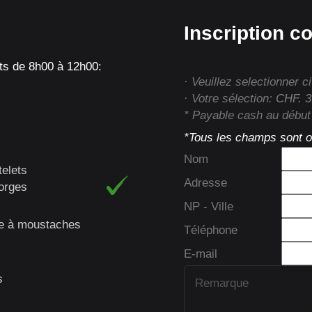
Inscription c
ts de 8h00 à 12h00:
· Veuillez selectionner c
· Votre sélection:
CHF. 3
* Payable cash au début
*Tous les champs sont ob
Nom
telets
Adresse
orges
NP - Ville
ge à moustaches
Téléphone
E-mail
s