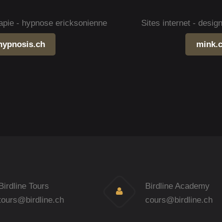
apie - hypnose ericksonienne
Sites internet - desi
hypnosis.ch
mink.
Birdline Tours
Birdline Academy
tours@birdline.ch
cours@birdline.ch