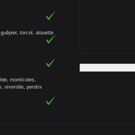
s
guêpier, torcol, alouette
ède, monticoles,
, niverolle, perdrix