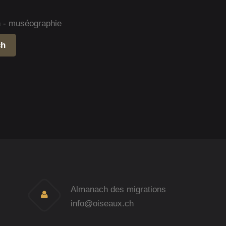
gn - muséographie
ch
Almanach des migrations
info@oiseaux.ch