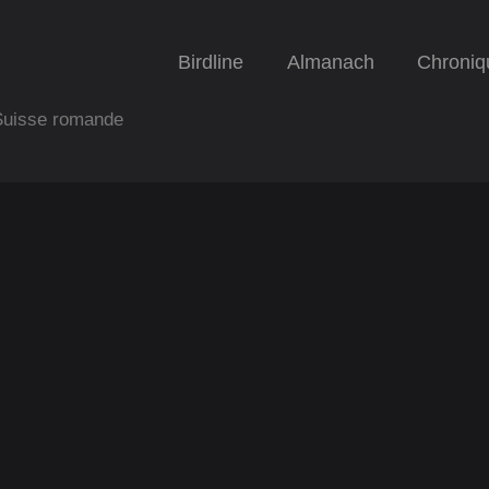
Birdline
Almanach
Chroniq
 Suisse romande