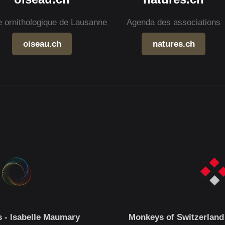
e ornithologique de Lausanne
Agenda des associations
oiseau.ch
natures.ch
 - Isabelle Maumary
Monkeys of Switzerland