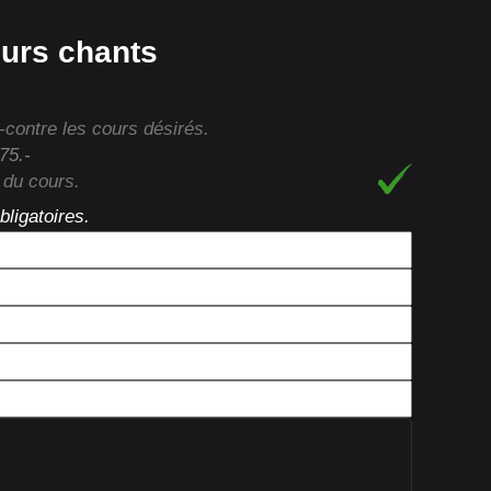
ours chants
i-contre les cours désirés.
75.-
 du cours.
ligatoires.