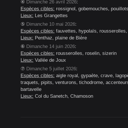
④
Dimanche 26 avril 2026
:
Espèces cibles:
rossignol, gobemouches, pouillot
Lieux:
Les Grangettes
⑤
Dimanche 10 mai 2026
:
Espèces cibles:
fauvettes, hypolaïs, rousserolles, 
Lieux:
Penthaz, plaine de Bière
⑥
Dimanche 14 juin 2026
:
Espèces cibles:
rousserolles, roselin, sizerin
Lieux:
Vallée de Joux
⑦
Dimanche 5 juillet 2026
:
Espèces cibles:
aigle royal, gypaète, crave, lagop
traquets, pipits, venturons, tichodrome, accenteurs
bartavelle
Lieux:
Col du Sanetch, Chamoson