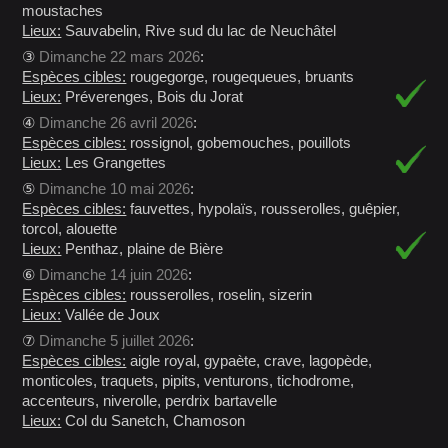
moustaches
Lieux:
Sauvabelin, Rive sud du lac de Neuchâtel
③
Dimanche 22 mars 2026
:
Espèces cibles:
rougegorge, rougequeues, bruants
Lieux:
Préverenges, Bois du Jorat
④
Dimanche 26 avril 2026
:
Espèces cibles:
rossignol, gobemouches, pouillots
Lieux:
Les Grangettes
⑤
Dimanche 10 mai 2026
:
Espèces cibles:
fauvettes, hypolaïs, rousserolles, guêpier,
torcol, alouette
Lieux:
Penthaz, plaine de Bière
⑥
Dimanche 14 juin 2026
:
Espèces cibles:
rousserolles, roselin, sizerin
Lieux:
Vallée de Joux
⑦
Dimanche 5 juillet 2026
:
Espèces cibles:
aigle royal, gypaète, crave, lagopède,
monticoles, traquets, pipits, venturons, tichodrome,
accenteurs, niverolle, perdrix bartavelle
Lieux:
Col du Sanetch, Chamoson