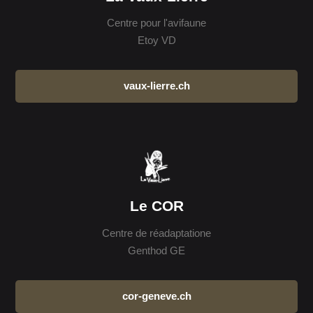
Centre pour l'avifaune
Etoy VD
vaux-lierre.ch
Le COR
Centre de réadaptatione
Genthod GE
cor-geneve.ch