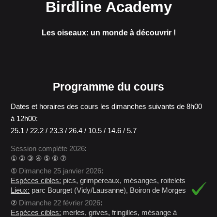
Birdline Academy
Les oiseaux: un monde à découvrir !
Programme du cours
Dates et horaires des cours les dimanches suivants de 8h00
à 12h00:
25.1 / 22.2 / 23.3 / 26.4 / 10.5 / 14.6 / 5.7
Session complète 2026
:
① ② ③ ④ ⑤ ⑥ ⑦
①
Dimanche 25 janvier 2026
:
Espèces cibles:
pics, grimpereaux, mésanges, roitelets
Lieux:
parc Bourget (Vidy/Lausanne), Boiron de Morges
②
Dimanche 22 février 2026
:
Espèces cibles:
merles, grives, fringilles, mésange à