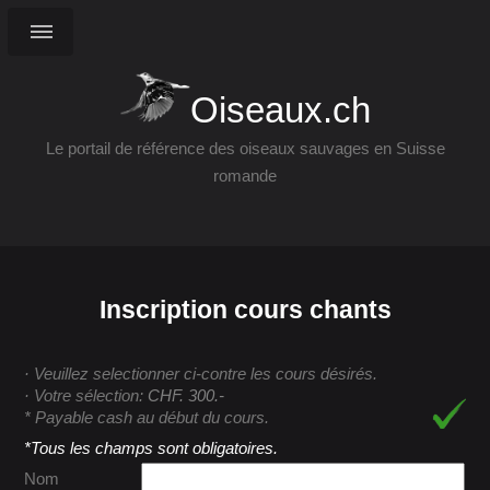
Oiseaux.ch
Le portail de référence des oiseaux sauvages en Suisse
romande
Inscription cours chants
· Veuillez selectionner ci-contre les cours désirés.
· Votre sélection:
CHF. 300.-
* Payable cash au début du cours.
*Tous les champs sont obligatoires.
Nom