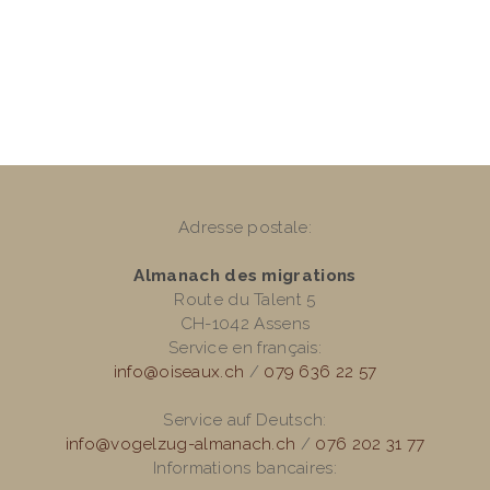
Adresse postale:
Almanach des migrations
Route du Talent 5
CH-1042 Assens
Service en français:
info@oiseaux.ch
/
079 636 22 57
Service auf Deutsch:
info@vogelzug-almanach.ch
/
076 202 31 77
Informations bancaires: