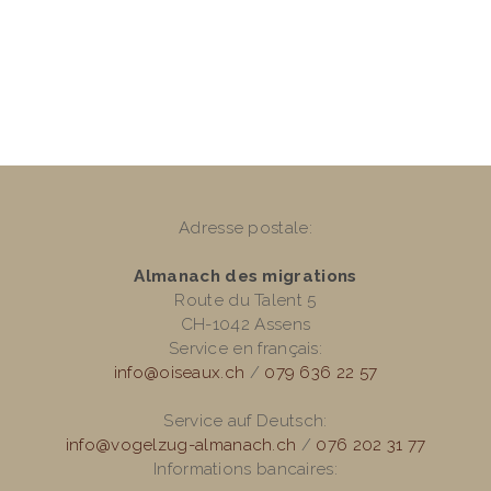
Adresse postale:
Almanach des migrations
Route du Talent 5
CH-1042 Assens
Service en français:
info@oiseaux.ch
/
079 636 22 57
Service auf Deutsch:
info@vogelzug-almanach.ch
/
076 202 31 77
Informations bancaires: