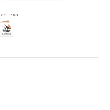
aux oiseaux