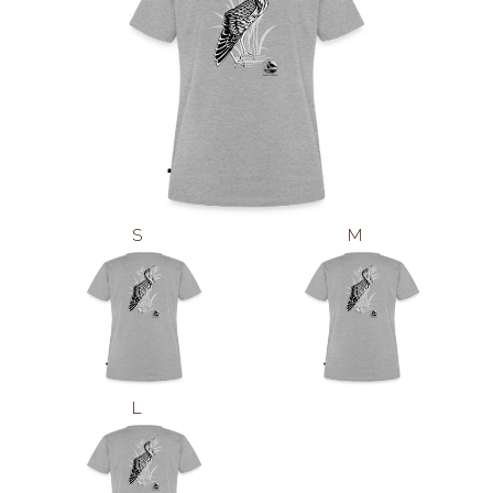
S
M
L