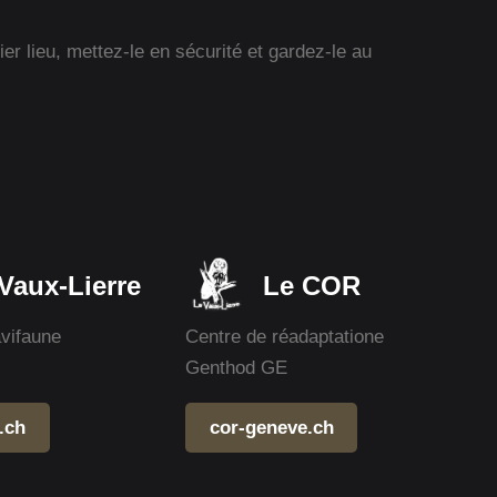
r lieu, mettez-le en sécurité et gardez-le au
Vaux-Lierre
Le COR
avifaune
Centre de réadaptatione
Genthod GE
.ch
cor-geneve.ch