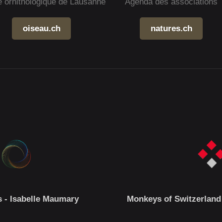
e ornithologique de Lausanne
Agenda des associations
oiseau.ch
natures.ch
 - Isabelle Maumary
Monkeys of Switzerland