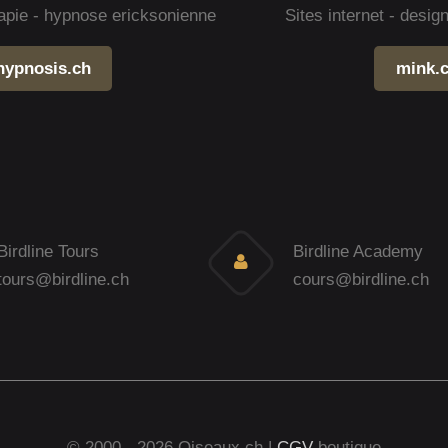
apie - hypnose ericksonienne
Sites internet - desi
hypnosis.ch
mink.
Birdline Tours
Birdline Academy
tours@birdline.ch
cours@birdline.ch
© 2000 - 2026 Oiseaux.ch |
CGV
boutique