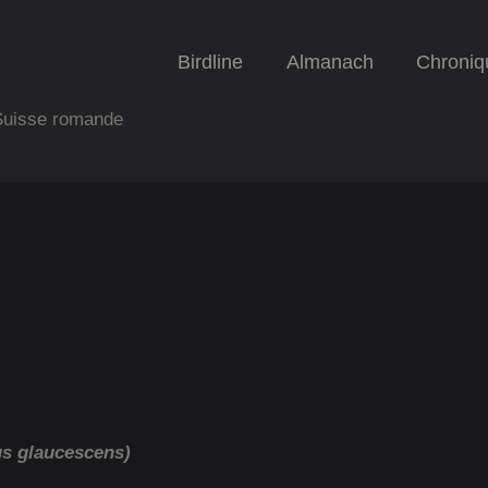
Birdline
Almanach
Chroniq
 Suisse romande
us glaucescens)