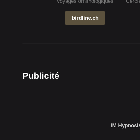
Voyages ornithologiques
Cercl
birdline.ch
Publicité
IM Hypnosis