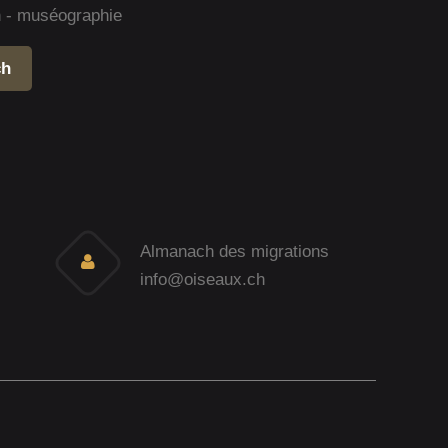
gn - muséographie
ch
Almanach des migrations
info@oiseaux.ch