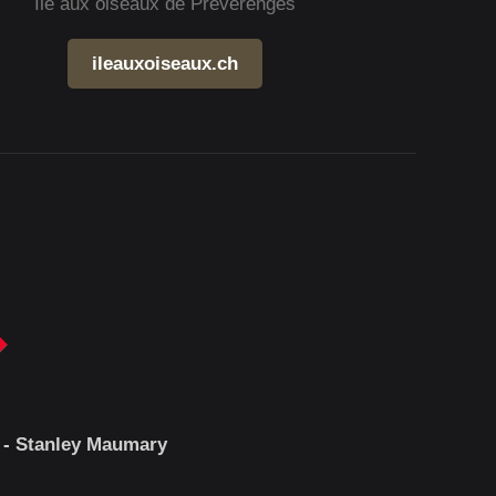
Île aux oiseaux de Préverenges
ileauxoiseaux.ch
 - Stanley Maumary