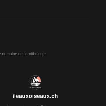
e domaine de l'ornithologie.
ileauxoiseaux.ch