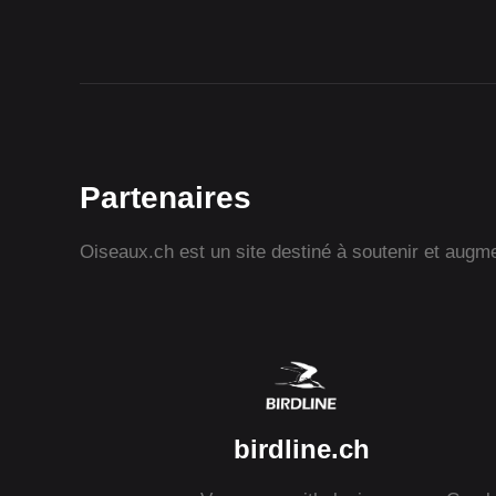
Partenaires
Oiseaux.ch est un site destiné à soutenir et augmen
birdline.ch