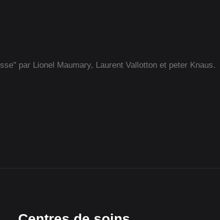
isse" par Lionel Maumary, Laurent Vallotton et peter Knaus.
Centres de soins