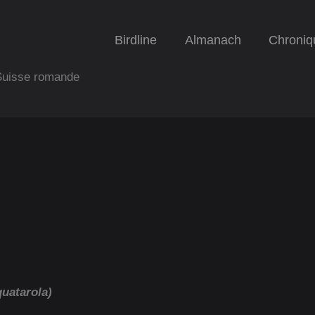
Birdline
Almanach
Chroniq
 Suisse romande
quatarola)