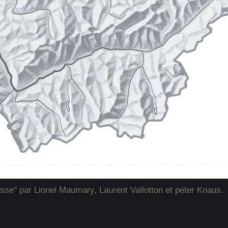
isse" par Lionel Maumary, Laurent Vallotton et peter Knaus.