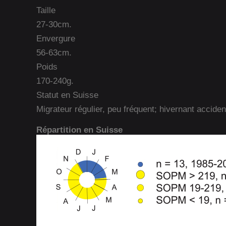
Taille
27-30cm.
Envergure
56-63cm.
Poids
170-240g.
Statut en Suisse
Migrateur régulier, peu fréquent; hivernant acciden
Répartition en Suisse