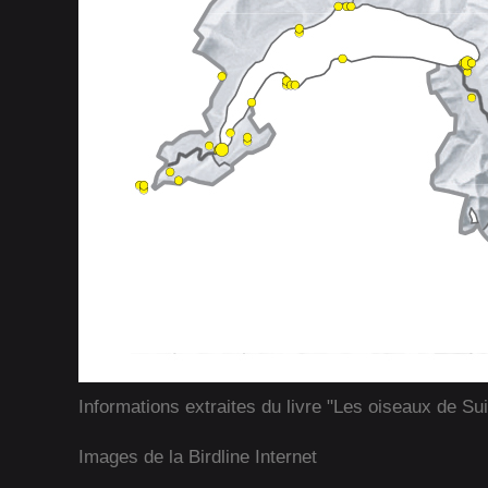
Informations extraites du livre "Les oiseaux de Su
Images de la Birdline Internet