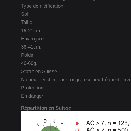
Type de nidification
Sol
Taille
19-21cm.
Envergure
38-41cm.
Poids
40-60g.
Statut en Suisse
Nicheur régulier, rare; migrateur peu fréquent; hiv
Protection
En danger
Répartition en Suisse