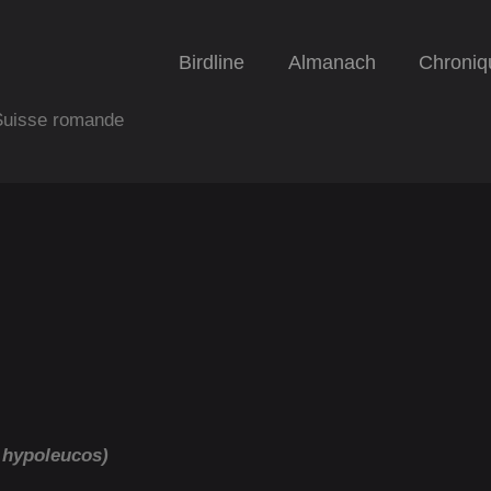
Birdline
Almanach
Chroniq
 Suisse romande
s hypoleucos)