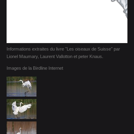
Informations extraites du livre "Les oiseaux de Suisse" par
Lionel Maumary, Laurent Vallotton et peter Knaus.
Images de la Birdline Internet