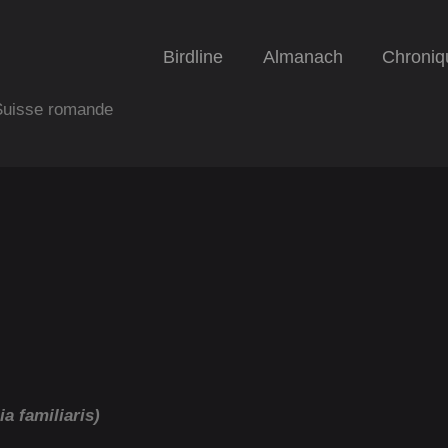
Birdline
Almanach
Chroniq
 Suisse romande
ia familiaris)