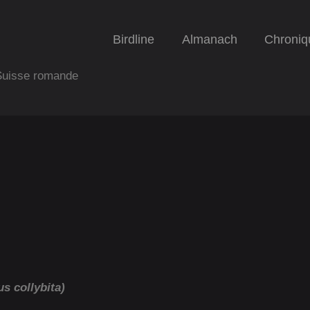
Birdline
Almanach
Chroniq
 Suisse romande
s collybita)