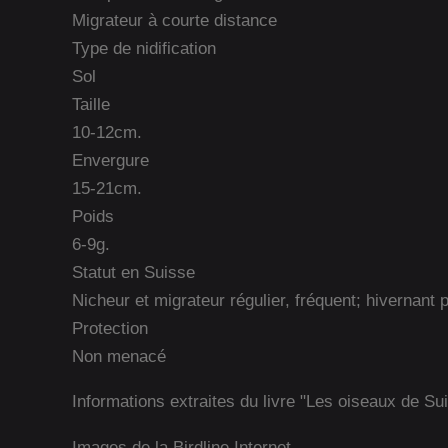
Migrateur à courte distance
Type de nidification
Sol
Taille
10-12cm.
Envergure
15-21cm.
Poids
6-9g.
Statut en Suisse
Nicheur et migrateur régulier, fréquent; hivernant 
Protection
Non menacé
Informations extraites du livre "Les oiseaux de Su
Images de la Birdline Internet