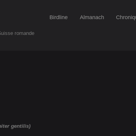
Birdline
Almanach
Chroniq
 Suisse romande
iter gentilis)