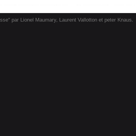
isse" par Lionel Maumary, Laurent Vallotton et peter Knaus.