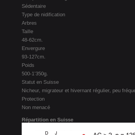
Sédentaire
Type de nidification
Arbres
Taille
48-62cm.
Envergure
93-127cm.
Poids
500-1’350g.
Statut en Suisse
Nicheur, migrateur et hivernant régulier, peu fréqu
Protection
Non menacé
Répartition en Suisse