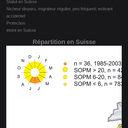
Statut en Suisse
Nicheur disparu, migrateur régulier, peu fréquent; estivant
accidentel
Protection
éteint en Suisse
Répartition en Suisse