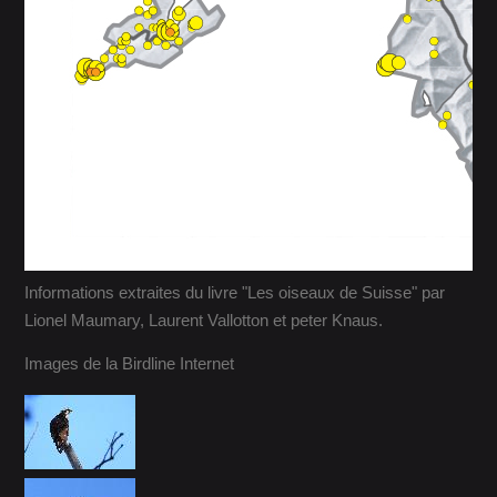
Informations extraites du livre "Les oiseaux de Suisse" par
Lionel Maumary, Laurent Vallotton et peter Knaus.
Images de la Birdline Internet