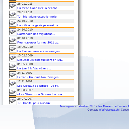
28.01.2011
Un merle blanc crée la sensati...
28.01.2011
TJ - Migrations exceptionnelle...
24.10.2010
Un million de geais passent pa...
24.10.2010
L’almanach des migrations...
02.10.2010
Pour traverser l’année 2011 av...
18.09.2010
Un Flamant rose à Préverenges...
15.02.2009
Des Jaseurs boréaux sont en Su...
01.05.2008
Un jour à la Vaux-Lierre...
24.11.2007
Léman - Un tourbillon d'images...
12.11.2007
Les Oiseaux de Suisse - Le Fil...
01.08.2007
«Les Oiseaux de Suisse» La nou...
26.07.2007
TJ - Hôpital pour oiseaux...
Messagerie
-
Calendrier 2015
-
Les Oiseaux de Suisse
-
25.07.2007
Contact:
info@oiseaux.ch
| Consul
Un mois de juillet pas comme l...
11.06.2007
A l'hôpital des oiseaux...
12.01.2007
TJ - Préverenges...