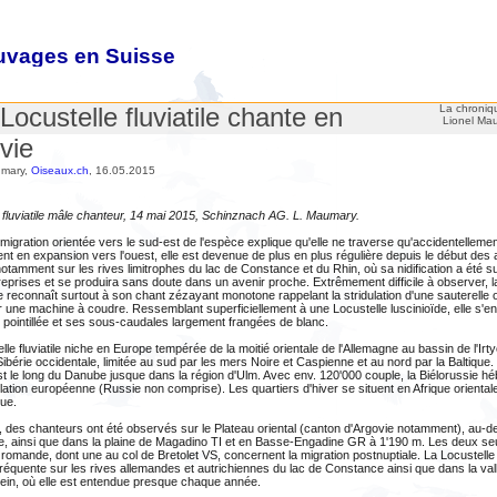
auvages en Suisse
es oiseaux sauvages
Locustelle fluviatile chante en
La chroniq
Lionel Ma
vie
umary,
Oiseaux.ch
, 16.05.2015
 fluviatile mâle chanteur, 14 mai 2015, Schinznach AG. L. Maumary.
migration orientée vers le sud-est de l'espèce explique qu'elle ne traverse qu'accidentelleme
nt en expansion vers l'ouest, elle est devenue de plus en plus régulière depuis le début des
otamment sur les rives limitrophes du lac de Constance et du Rhin, où sa nidification a été 
reprises et se produira sans doute dans un avenir proche. Extrêmement difficile à observer, l
 se reconnaît surtout à son chant zézayant monotone rappelant la stridulation d'une sauterelle 
r une machine à coudre. Ressemblant superficiellement à une Locustelle luscinioïde, elle s'en
e pointillée et ses sous-caudales largement frangées de blanc.
lle fluviatile niche en Europe tempérée de la moitié orientale de l'Allemagne au bassin de l'Irt
Sibérie occidentale, limitée au sud par les mers Noire et Caspienne et au nord par la Baltique.
st le long du Danube jusque dans la région d'Ulm. Avec env. 120'000 couple, la Biélorussie héb
lation européenne (Russie non comprise). Les quartiers d'hiver se situent en Afrique orienta
ue.
, des chanteurs ont été observés sur le Plateau oriental (canton d'Argovie notamment), au-
ude, ainsi que dans la plaine de Magadino TI et en Basse-Engadine GR à 1'190 m. Les deux s
romande, dont une au col de Bretolet VS, concernent la migration postnuptiale. La Locustelle f
fréquente sur les rives allemandes et autrichiennes du lac de Constance ainsi que dans la va
ein, où elle est entendue presque chaque année.