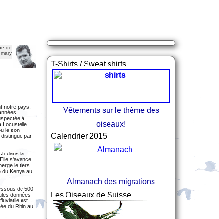
ue de
umary
T-Shirts / Sweat shirts
nt notre pays.
Vêtements sur le thème des
 années
suspectée à
oiseaux!
a Locustelle
ou le son
Calendrier 2015
 distingue par
ych dans la
 Elle s'avance
erge le tiers
le du Kenya au
Almanach des migrations
dessous de 500
Les Oiseaux de Suisse
eules données
luviatile est
llée du Rhin au