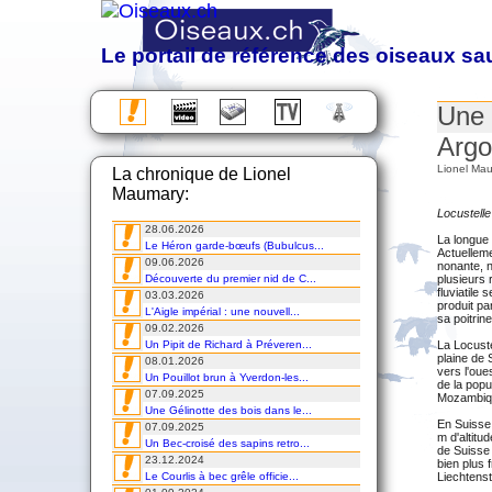
Le portail de référence des oiseaux s
Observation, étude, protection et photographie d
Une 
Almanach des migrations
Argo
Chronique
Lionel Ma
La chronique de Lionel
Excursions
Maumary:
Voyages
Cours
Locustelle
28.06.2026
DVD
La longue 
Le Héron garde-bœufs (Bubulcus...
Actuelleme
09.06.2026
nonante, n
Découverte du premier nid de C...
plusieurs 
fluviatile
03.03.2026
produit pa
L'Aigle impérial : une nouvell...
sa poitrin
09.02.2026
Un Pipit de Richard à Préveren...
La Locuste
plaine de 
08.01.2026
vers l'oue
Un Pouillot brun à Yverdon-les...
de la popu
07.09.2025
Mozambiq
Une Gélinotte des bois dans le...
En Suisse
07.09.2025
m d'altit
Un Bec-croisé des sapins retro...
de Suisse 
23.12.2024
bien plus 
Le Courlis à bec grêle officie...
Liechtenst