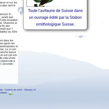
isse et sur les
u plus tard le
Toute l'avifaune de Suisse dans
danrück D ;
un ouvrage édité par la Station
e, avant que
Cette évolution
e, l'Autriche et
ornithologique Suisse.
a fin des
nnaît que 7
ôlables du XIXe
ent dans les
ion après les
 gastéropodes et
nte. Le cri est
 branche basse
zet-zet-zet-zet-
lle celui d'une
 crépuscule à
'1 seconde ;
nde
-
Centres de soins
-
Oiseaux.ch
zerland -