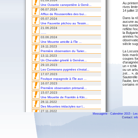
01.09.2024
Au printem
Une Outarde canepetière à Genè...
rives limi
06.07.2024
14 juillet
Afflux de Rousserolles des bui...
Dans la ré
05.07.2024
aucune aut
Une Fauvette pitchou au Tessin...
leur nombr
21.06.2024
reflète l'e
......
la Bulgari
années hu
03.06.2024
observatio
Une Mouette atricille à l'île ...
siècle sug
19.11.2023
Première observation du Tarier...
La Locuste
bois maréc
13.11.2023
coupes for
Un Chevalier grivelé à Genève...
d'araignée
29.10.2023
un « tchik
Les Cormorans pygmées s'instal...
ou un arbu
zet… », don
17.07.2023
Sauterelle
Foulque espagnole à l'île aux ...
l'aube, lo
16.07.2023
certains m
Première observation printaniè...
15.07.2023
Une Mouette de Franklin à Klin...
28.11.2022
Des Mouettes tridactyles sur l...
27.11.2022
Messagerie
-
Calendrier 2015
-
Les
Une Paruline masquée au Tessin...
Contact:
in
02.09.2022
Un Goéland d'Audouin en villég...
24.08.2022
Invasion de Rolliers en Suisse...