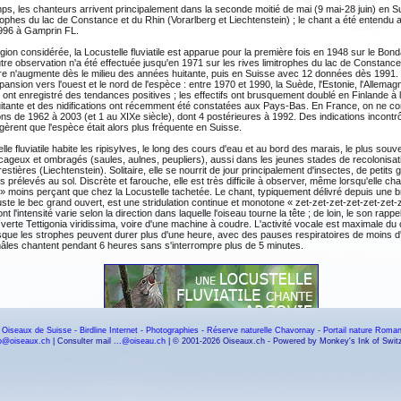
ps, les chanteurs arrivent principalement dans la seconde moitié de mai (9 mai-28 juin) en Su
trophes du lac de Constance et du Rhin (Vorarlberg et Liechtenstein) ; le chant a été entendu a
 1996 à Gamprin FL.
gion considérée, la Locustelle fluviatile est apparue pour la première fois en 1948 sur le Bon
re observation n'a été effectuée jusqu'en 1971 sur les rives limitrophes du lac de Constanc
e n'augmente dès le milieu des années huitante, puis en Suisse avec 12 données dès 1991. 
xpansion vers l'ouest et le nord de l'espèce : entre 1970 et 1990, la Suède, l'Estonie, l'Allemagn
e ont enregistré des tendances positives ; les effectifs ont brusquement doublé en Finlande à l
itante et des nidifications ont récemment été constatées aux Pays-Bas. En France, on ne co
ns de 1962 à 2003 (et 1 au XIXe siècle), dont 4 postérieures à 1992. Des indications incontr
gèrent que l'espèce était alors plus fréquente en Suisse.
lle fluviatile habite les ripisylves, le long des cours d'eau et au bord des marais, le plus souv
ageux et ombragés (saules, aulnes, peupliers), aussi dans les jeunes stades de recolonisat
estières (Liechtenstein). Solitaire, elle se nourrit de jour principalement d'insectes, de petits
s prélevés au sol. Discrète et farouche, elle est très difficile à observer, même lorsqu'elle cha
 » moins perçant que chez la Locustelle tachetée. Le chant, typiquement délivré depuis une
ste le bec grand ouvert, est une stridulation continue et monotone « zet-zet-zet-zet-zet-zet-
t l'intensité varie selon la direction dans laquelle l'oiseau tourne la tête ; de loin, le son rappe
 verte Tettigonia viridissima, voire d'une machine à coudre. L'activité vocale est maximale du
rsque les strophes peuvent durer plus d'une heure, avec des pauses respiratoires de moins d
âles chantent pendant 6 heures sans s'interrompre plus de 5 minutes.
 Oiseaux de Suisse
-
Birdline Internet
-
Photographies
-
Réserve naturelle Chavornay
-
Portail nature Roma
fo@oiseaux.ch
| Consulter mail
...@oiseau.ch
| © 2001-2026 Oiseaux.ch - Powered by Monkey's Ink of Swit
A propos de Lionel Maumary