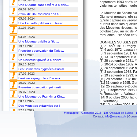
01.09.2024
septembre 1993 et d'au m
Une Outarde canepetière à Genè...
violentes tempêtes ; cel
06.07.2024
La Mouette de Sabine nich
Afflux de Rousserolles des bui...
Diurne et grégaire, elle 
05.07.2024
qu'elle capture en virevol
Une Fauvette pitchou au Tessin...
surtout dans ses quartie
des Mouettes rieuses. Ils
21.06.2024
octobre 1996 au lac de Pf
......
farouches. L'espèce est 
03.06.2024
Une Mouette atricille à l'île ...
DONNÉES SUISSES (23/
[1] 21 août 1910: Pregny
19.11.2023
[2] 4 août 1972: Lausanne
Première observation du Tarier...
[3] 9 septembre 1981: Ge
13.11.2023
[4] 13-14 septembre 1981:
Un Chevalier grivelé à Genève...
[5] 29 septembre 1981: Y
[6] 10-14 octobre 1982: A
29.10.2023
[7] 20 septembre 1984: r
Les Cormorans pygmées s'instal...
[8] 3 septembre 1988: Fan
17.07.2023
[9] 19 septembre 1993: re
Foulque espagnole à l'île aux ...
[10] 29 octobre 1994: Ink
[11] 31 octobre 1995: Gen
16.07.2023
[12] 25 septembre-2 octob
Première observation printaniè...
[13] 11 septembre 1998: l
15.07.2023
A. Renaudier, L. Vallotton e
Une Mouette de Franklin à Klin...
[14] 9 octobre 2000: lac 
J. Willmann) ;
28.11.2022
[15] 12 octobre 2004: Roma
Des Mouettes tridactyles sur l...
[16] 18 septembre 2007 
27.11.2022
D, 1 a. c. (R. Martin) ;
Messagerie
-
Calendrier 2015
-
Les Oiseaux de Suisse
-
Une Paruline masquée au Tessin...
[17] 6 septembre 2008 : S
Contact:
info@oiseaux.ch
| Consul
et al.) ; Yverdon VD, 7 se
02.09.2022
Carlo, J.-L. Ferrière, G. 
Un Goéland d'Audouin en villég...
[18] 8 novembre 2011 : Yv
24.08.2022
[19] 16-21 octobre 2011 : 
Invasion de Rolliers en Suisse...
[20] 1-2 septembre 2012 