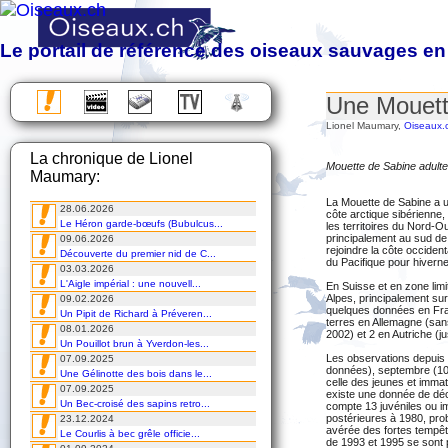
Le portail de référence des oiseaux sauvages en
Observation, étude, protection et photographie des oiseaux sa
Une Mouett
Almanach des migrations
Lionel Maumary,
Oiseaux.
Chronique
La chronique de Lionel
Excursions
Mouette de Sabine adulte
Maumary:
Voyages
Cours
La Mouette de Sabine a un
28.06.2026
DVD
côte arctique sibérienne,
Le Héron garde-bœufs (Bubulcus...
les territoires du Nord-
principalement au sud de 
09.06.2026
rejoindre la côte occident
Découverte du premier nid de C...
du Pacifique pour hiverner
03.03.2026
L'Aigle impérial : une nouvell...
En Suisse et en zone limi
Alpes, principalement su
09.02.2026
quelques données en Fran
Un Pipit de Richard à Préveren...
terres en Allemagne (sans
08.01.2026
2002) et 2 en Autriche (j
Un Pouillot brun à Yverdon-les...
Les observations depuis 
07.09.2025
données), septembre (10) 
Une Gélinotte des bois dans le...
celle des jeunes et immat
07.09.2025
existe une donnée de déc
Un Bec-croisé des sapins retro...
compte 13 juvéniles ou i
postérieures à 1980, prob
23.12.2024
avérée des fortes tempêt
Le Courlis à bec grêle officie...
de 1993 et 1995 se sont p