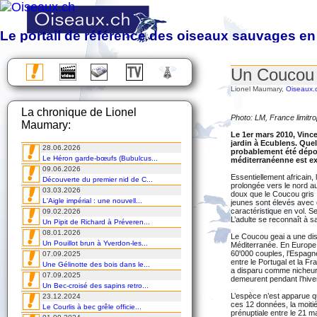
Le portail de référence des oiseaux sauvages en
Observation, étude, protection et photographie des oiseaux sa
Un Coucou 
Almanach des migrations
Lionel Maumary,
Oiseaux.
Chronique
La chronique de Lionel
Excursions
Photo: LM, France limit
Maumary:
Voyages
Le 1er mars 2010, Vinc
Cours
jardin à Ecublens. Quel
28.06.2026
DVD
probablement été dépor
Le Héron garde-bœufs (Bubulcus...
méditerranéenne est ext
09.06.2026
Essentiellement africain, 
Découverte du premier nid de C...
prolongée vers le nord au
03.03.2026
doux que le Coucou gris 
L'Aigle impérial : une nouvell...
jeunes sont élevés avec 
caractéristique en vol. S
09.02.2026
L’adulte se reconnaît à s
Un Pipit de Richard à Préveren...
08.01.2026
Le Coucou geai a une dist
Un Pouillot brun à Yverdon-les...
Méditerranée. En Europe, 
60'000 couples, l’Espagn
07.09.2025
entre le Portugal et la F
Une Gélinotte des bois dans le...
a disparu comme nicheur 
07.09.2025
demeurent pendant l’hive
Un Bec-croisé des sapins retro...
L’espèce n’est apparue qu
23.12.2024
ces 12 données, la moitié 
Le Courlis à bec grêle officie...
prénuptiale entre le 21 ma