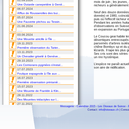
01.09.2024
mois de juin ; les jeune
Une Outarde canepetière à Genè...
nicheurs a généralement l
06.07.2024
Neuf des douze données e
Afflux de Rousserolles des bui...
donnée) et 1980, coïncida
05.07.2024
puis où l’effectif niche
Une Fauvette pitchou au Tessin...
Pendant les années huita
d’observations en Suiss
21.06.2024
en expansion au Portugal
......
03.06.2024
Le Coucou geai habite le
Une Mouette atricille à l'île ...
désertiques entrecoupés 
parsemés d’arbres isolés. 
19.11.2023
chêne Bombyx sp et du pi
Première observation du Tarier...
lézards. Il tape les plus
13.11.2023
Ses cris sont des série
Un Chevalier grivelé à Genève...
un rire hystérique.
29.10.2023
L’espèce ne paraît actue
Les Cormorans pygmées s'instal...
son aire de nidification.
17.07.2023
Foulque espagnole à l'île aux ...
16.07.2023
Première observation printaniè...
15.07.2023
Une Mouette de Franklin à Klin...
28.11.2022
Des Mouettes tridactyles sur l...
27.11.2022
Messagerie
-
Calendrier 2015
-
Les Oiseaux de Suisse
-
Une Paruline masquée au Tessin...
Contact:
info@oiseaux.ch
| Consul
02.09.2022
Un Goéland d'Audouin en villég...
24.08.2022
Invasion de Rolliers en Suisse...