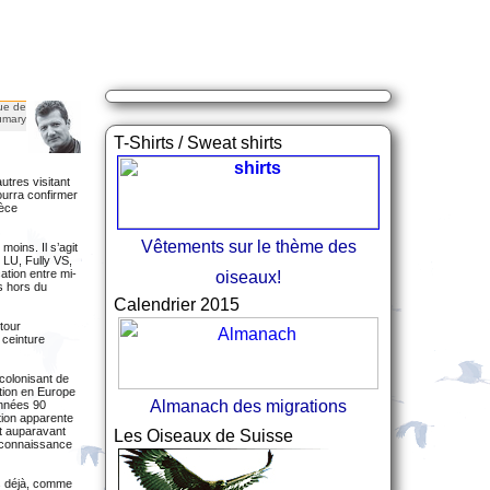
ue de
umary
T-Shirts / Sweat shirts
utres visitant
pourra confirmer
pèce
Vêtements sur le thème des
moins. Il s’agit
s LU, Fully VS,
ation entre mi-
oiseaux!
s hors du
Calendrier 2015
rtour
 ceinture
 colonisant de
ation en Europe
Almanach des migrations
années 90
tion apparente
nt auparavant
Les Oiseaux de Suisse
méconnaissance
ps déjà, comme