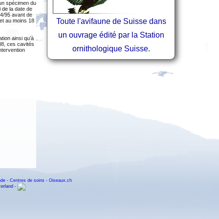
 un spécimen du
de la date de
94/95 avant de
Toute l'avifaune de Suisse dans
 et au moins 18
un ouvrage édité par la Station
tion ainsi qu’à
88, ces cavités
ornithologique Suisse.
ntervention
nde
-
Centres de soins
-
Oiseaux.ch
zerland -