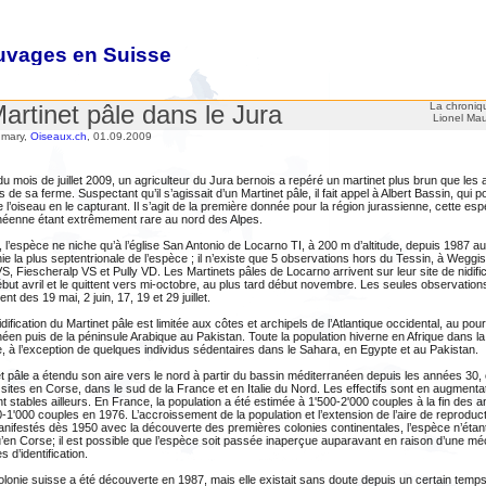
auvages en Suisse
es oiseaux sauvages
artinet pâle dans le Jura
La chroniq
Lionel Ma
umary,
Oiseaux.ch
, 01.09.2009
u mois de juillet 2009, un agriculteur du Jura bernois a repéré un martinet plus brun que les a
rs de sa ferme. Suspectant qu’il s’agissait d’un Martinet pâle, il fait appel à Albert Bassin, qui 
 de l’oiseau en le capturant. Il s’agit de la première donnée pour la région jurassienne, cette es
néenne étant extrêmement rare au nord des Alpes.
 l’espèce ne niche qu’à l’église San Antonio de Locarno TI, à 200 m d’altitude, depuis 1987 au 
nie la plus septentrionale de l’espèce ; il n’existe que 5 observations hors du Tessin, à Weggi
S, Fiescheralp VS et Pully VD. Les Martinets pâles de Locarno arrivent sur leur site de nidific
but avril et le quittent vers mi-octobre, au plus tard début novembre. Les seules observation
nt des 19 mai, 2 juin, 17, 19 et 29 juillet.
idification du Martinet pâle est limitée aux côtes et archipels de l’Atlantique occidental, au pou
éen puis de la péninsule Arabique au Pakistan. Toute la population hiverne en Afrique dans la
, à l’exception de quelques individus sédentaires dans le Sahara, en Egypte et au Pakistan.
t pâle a étendu son aire vers le nord à partir du bassin méditerranéen depuis les années 30,
ites en Corse, dans le sud de la France et en Italie du Nord. Les effectifs sont en augment
t stables ailleurs. En France, la population a été estimée à 1'500-2'000 couples à la fin des 
-1'000 couples en 1976. L’accroissement de la population et l’extension de l’aire de reproduc
nifestés dès 1950 avec la découverte des premières colonies continentales, l’espèce n’éta
’en Corse; il est possible que l’espèce soit passée inaperçue auparavant en raison d’une 
s d’identification.
olonie suisse a été découverte en 1987, mais elle existait sans doute depuis un certain tem