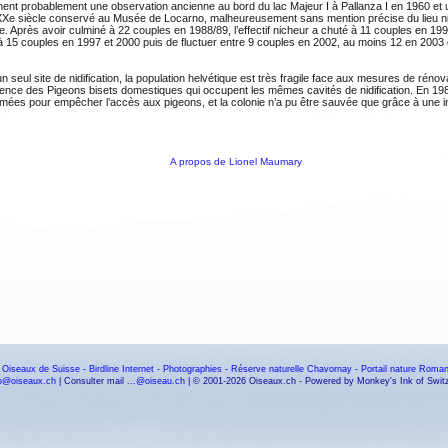
nent probablement une observation ancienne au bord du lac Majeur I à Pallanza I en 1960 et
XXe siècle conservé au Musée de Locarno, malheureusement sans mention précise du lieu ni 
. Après avoir culminé à 22 couples en 1988/89, l’effectif nicheur a chuté à 11 couples en 19
 15 couples en 1997 et 2000 puis de fluctuer entre 9 couples en 2002, au moins 12 en 2003
un seul site de nidification, la population helvétique est très fragile face aux mesures de rénova
ence des Pigeons bisets domestiques qui occupent les mêmes cavités de nidification. En 19
rmées pour empêcher l’accès aux pigeons, et la colonie n’a pu être sauvée que grâce à une i
.
A propos de Lionel Maumary
 Oiseaux de Suisse
-
Birdline Internet
-
Photographies
-
Réserve naturelle Chavornay
-
Portail nature Roma
fo@oiseaux.ch
| Consulter mail
...@oiseau.ch
| © 2001-2026 Oiseaux.ch - Powered by Monkey's Ink of Swit