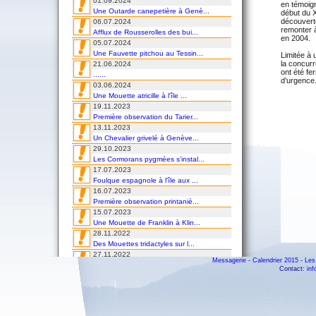
01.09.2024
en témoig
Une Outarde canepetière à Genè...
début du 
découverte
06.07.2024
remonter à
Afflux de Rousserolles des bui...
en 2004.
05.07.2024
Une Fauvette pitchou au Tessin...
Limitée à 
la concurr
21.06.2024
ont été fe
......
d’urgence
03.06.2024
Une Mouette atricille à l'île ...
19.11.2023
Première observation du Tarier...
13.11.2023
Un Chevalier grivelé à Genève...
29.10.2023
Les Cormorans pygmées s'instal...
17.07.2023
Foulque espagnole à l'île aux ...
16.07.2023
Première observation printaniè...
15.07.2023
Une Mouette de Franklin à Klin...
28.11.2022
Des Mouettes tridactyles sur l...
27.11.2022
Messagerie
-
Calendrier 2015
-
Les
Une Paruline masquée au Tessin...
Contact:
in
02.09.2022
Un Goéland d'Audouin en villég...
24.08.2022
Invasion de Rolliers en Suisse...