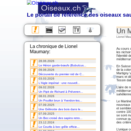
Le portail de référence des oiseaux s
Observation, étude, protection et photographie d
Un M
Almanach des migrations
Lionel Ma
Chronique
La chronique de Lionel
Excursions
Au cours d
Maumary:
Voyages
les nichoi
l’identité
Cours
méditerra
28.06.2026
DVD
Le Héron garde-bœufs (Bubulcus...
En Suisse,
de la colo
09.06.2026
Martigny V
Découverte du premier nid de C...
mars et dé
03.03.2026
Tessin date
L'Aigle impérial : une nouvell...
L’aire de n
09.02.2026
méditerran
Un Pipit de Richard à Préveren...
sahélienne
08.01.2026
Un Pouillot brun à Yverdon-les...
Le Martine
nouveaux s
07.09.2025
et semblen
Une Gélinotte des bois dans le...
contre 100
07.09.2025
se sont ma
Un Bec-croisé des sapins retro...
connue qu
des critère
23.12.2024
Le Courlis à bec grêle officie...
L’unique c