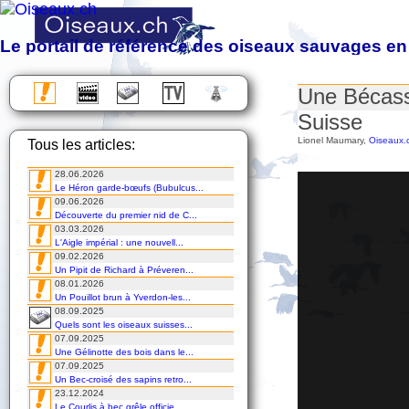
Le portail de référence des oiseaux sauvages en
Observation, étude, protection et photographie des oiseaux sa
Une Bécass
Almanach des migrations
Suisse
Chronique
Lionel Maumary,
Oiseaux.
Tous les articles:
Excursions
Voyages
28.06.2026
Cours
Le Héron garde-bœufs (Bubulcus...
DVD
09.06.2026
Découverte du premier nid de C...
03.03.2026
L'Aigle impérial : une nouvell...
09.02.2026
Un Pipit de Richard à Préveren...
08.01.2026
Un Pouillot brun à Yverdon-les...
08.09.2025
Quels sont les oiseaux suisses...
07.09.2025
Une Gélinotte des bois dans le...
07.09.2025
Un Bec-croisé des sapins retro...
23.12.2024
Le Courlis à bec grêle officie...