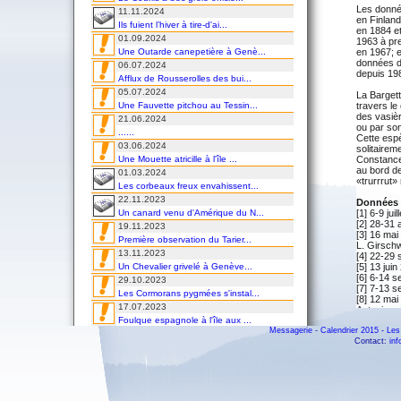
Les donné
11.11.2024
en Finland
Ils fuient l’hiver à tire-d'ai...
en 1884 et
01.09.2024
1963 à pre
Une Outarde canepetière à Genè...
en 1967; 
données d
06.07.2024
depuis 19
Afflux de Rousserolles des bui...
05.07.2024
La Bargett
Une Fauvette pitchou au Tessin...
travers le
des vasièr
21.06.2024
ou par so
......
Cette espè
03.06.2024
solitairem
Une Mouette atricille à l'île ...
Constance,
au bord de
01.03.2024
«trurrrut» 
Les corbeaux freux envahissent...
22.11.2023
Données s
Un canard venu d'Amérique du N...
[1] 6-9 ju
[2] 28-31 
19.11.2023
[3] 16 mai
Première observation du Tarier...
L. Girschw
13.11.2023
[4] 22-29 
Un Chevalier grivelé à Genève...
[5] 13 jui
[6] 6-14 s
29.10.2023
[7] 7-13 s
Les Cormorans pygmées s'instal...
[8] 12 mai
17.07.2023
Antoniazza
Foulque espagnole à l'île aux ...
[9] 12 jui
Messagerie
-
Calendrier 2015
-
Les
16.07.2023
Données 
Contact:
in
Première observation printaniè...
[1] mai 18
15.07.2023
[2] mai 18
Une Mouette de Franklin à Klin...
[3] 1878: 
13.06.2023
Données l
À la découverte de l'île aux o...