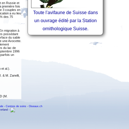
t en Russie et
a première fois
de 3 couples en
Toute l'avifaune de Suisse dans
ation a eu lieu
1% des 75
un ouvrage édité par la Station
ornithologique Suisse.
 En migration à
ères possédant
urface du sable
e une Avocette.
alement
es du lac de
septembre 1996
 parfois un
et al.).
. & M. Zanelli,
VD (M.
nde
-
Centres de soins
-
Oiseaux.ch
zerland -
lotton).