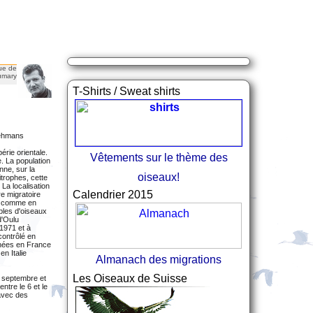
ue de
umary
T-Shirts / Sweat shirts
Lehmans
érie orientale.
Vêtements sur le thème des
e. La population
nne, sur la
oiseaux!
itrophes, cette
La localisation
Calendrier 2015
re migratoire
e, comme en
bles d'oiseaux
d'Oulu
 1971 et à
contrôlé en
nnées en France
n Italie
Almanach des migrations
Les Oiseaux de Suisse
29 septembre et
ntre le 6 et le
 avec des