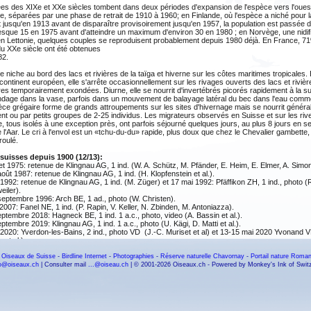
es des XIXe et XXe siècles tombent dans deux périodes d'expansion de l'espèce vers l'oues
e, séparées par une phase de retrait de 1910 à 1960; en Finlande, où l'espèce a niché pour l
 jusqu'en 1913 avant de disparaître provisoirement jusqu'en 1957, la population est passée 
sque 15 en 1975 avant d'atteindre un maximum d'environ 30 en 1980 ; en Norvège, une nidific
en Lettonie, quelques couples se reproduisent probablement depuis 1980 déjà. En France, 7
u XXe siècle ont été obtenues
82.
e niche au bord des lacs et rivières de la taïga et hiverne sur les côtes maritimes tropicales.
 continent européen, elle s'arrête occasionnellement sur les rivages ouverts des lacs et rivi
es temporairement exondées. Diurne, elle se nourrit d'invertébrés picorés rapidement à la s
ndage dans la vase, parfois dans un mouvement de balayage latéral du bec dans l'eau comm
ce grégaire forme de grands attroupements sur les sites d'hivernage mais se nourrit génér
ent ou par petits groupes de 2-25 individus. Les migrateurs observés en Suisse et sur les riv
 tous isolés à une exception près, ont parfois séjourné quelques jours, au plus 8 jours en 
 l'Aar. Le cri à l'envol est un «tchu-du-du» rapide, plus doux que chez le Chevalier gambette,
roulé.
uisses depuis 1900 (12/13):
illet 1975: retenue de Klingnau AG, 1 ind. (W. A. Schütz, M. Pfänder, E. Heim, E. Elmer, A. Simon 
août 1987: retenue de Klingnau AG, 1 ind. (H. Klopfenstein et al.).
 1992: retenue de Klingnau AG, 1 ind. (M. Züger) et 17 mai 1992: Pfäffikon ZH, 1 ind., photo (R
eiler).
septembre 1996: Arch BE, 1 ad., photo (W. Christen).
n 2007: Fanel NE, 1 ind. (P. Rapin, V. Keller, N. Zbinden, M. Antoniazza).
eptembre 2018: Hagneck BE, 1 ind. 1 a.c., photo, video (A. Bassin et al.).
eptembre 2019: Klingnau AG, 1 ind. 1 a.c., photo (U. Kägi, D. Matti et al.).
 2020: Yverdon-les-Bains, 2 ind., photo VD (J.-C. Muriset et al) et 13-15 mai 2020 Yvonand 
 et al.).
n 2022: île aux oiseaux de Préverenges, 1 ind., photo, vidéo (F. Lehmans et al.).
 Oiseaux de Suisse
-
Birdline Internet
-
Photographies
-
Réserve naturelle Chavornay
-
Portail nature Roma
suisses avant 1900:
fo@oiseaux.ch
| Consulter mail
...@oiseau.ch
| © 2001-2026 Oiseaux.ch - Powered by Monkey's Ink of Swit
39: Cortaillod NE, 1 ind. tué, conservé au Musée de zoologie de Lausanne (L. Maumary, L. Val
75: Lausanne VD, 1 ind. tué.
vallée du Rhin en aval de Coire GR, 1 ind. tué.
imitrophes jusqu'en 2006 au lac de Constance (6/7):