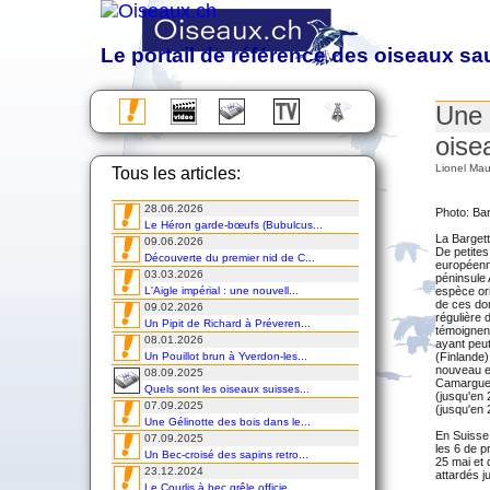
Le portail de référence des oiseaux s
Observation, étude, protection et photographie d
Une 
Almanach des migrations
oise
Chronique
Lionel Ma
Tous les articles:
Excursions
Voyages
28.06.2026
Cours
Photo: Ba
Le Héron garde-bœufs (Bubulcus...
DVD
La Bargett
09.06.2026
De petites
Découverte du premier nid de C...
européenne
03.03.2026
péninsule 
L'Aigle impérial : une nouvell...
espèce ori
de ces don
09.02.2026
régulière 
Un Pipit de Richard à Préveren...
témoignen
08.01.2026
ayant peut
Un Pouillot brun à Yverdon-les...
(Finlande)
nouveau en
08.09.2025
Camargue 
Quels sont les oiseaux suisses...
(jusqu'en 
07.09.2025
(jusqu'en 
Une Gélinotte des bois dans le...
En Suisse,
07.09.2025
les 6 de p
Un Bec-croisé des sapins retro...
25 mai et 
23.12.2024
attardés j
Le Courlis à bec grêle officie...