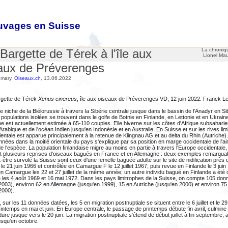
auvages en Suisse
es oiseaux sauvages
Bargette de Térek à l'île aux
La chroniq
Lionel Ma
aux de Préverenges
umary,
Oiseaux.ch
, 13.06.2022
rgette de Térek
Xenus cinereus
, île aux oiseaux de Préverenges VD, 12 juin 2022. Franck 
e niche de la Biélorussie à travers la Sibérie centrale jusque dans le bassin de l'Anadyr en Sib
 populations isolées se trouvent dans le golfe de Botnie en Finlande, en Lettonie et en Ukrain
 est actuellement estimée à 65-110 couples. Elle hiverne sur les côtes d'Afrique subsaharie
Arabique et de l'océan Indien jusqu'en Indonésie et en Australie. En Suisse et sur les rives lim
entale est apparue principalement à la retenue de Klingnau AG et au delta du Rhin (Autriche). 
nées dans la moitié orientale du pays s'explique par sa position en marge occidentale de l'ai
de l'espèce. La population finlandaise migre au moins en partie à travers l'Europe occidental
t plusieurs reprises d'oiseaux bagués en France et en Allemagne : deux exemples remarqua
-être survolé la Suisse sont ceux d'une femelle baguée adulte sur le site de nidification près 
 le 21 juin 1966 et contrôlée en Camargue F le 12 juillet 1967, puis revue en Finlande le 3 juin
 Camargue les 22 et 27 juillet de la même année; un autre individu bagué en Finlande a été 
les 4 août 1969 et 16 mai 1972. Dans les pays limitrophes de la Suisse, on compte 105 do
2003), environ 62 en Allemagne (jusqu'en 1999), 15 en Autriche (jusqu'en 2000) et environ 75 e
2000).
 sur les 11 données datées, les 5 en migration postnuptiale se situent entre le 6 juillet et le 
rintemps en mai et juin. En Europe centrale, le passage de printemps débute fin avril, culmine e
dure jusque vers le 20 juin. La migration postnuptiale s'étend de début juillet à fin septembre,
usqu'en octobre.