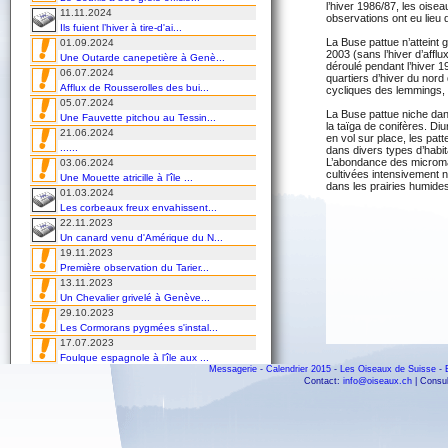
l’hiver 1986/87, les oisea
11.11.2024
observations ont eu lieu 
Ils fuient l’hiver à tire-d'ai...
La Buse pattue n’atteint 
01.09.2024
2003 (sans l’hiver d’aff
Une Outarde canepetière à Genè...
déroulé pendant l’hiver 1
06.07.2024
quartiers d’hiver du nord
Afflux de Rousserolles des bui...
cycliques des lemmings, 
05.07.2024
La Buse pattue niche dans
Une Fauvette pitchou au Tessin...
la taïga de conifères. Diu
21.06.2024
en vol sur place, les pat
......
dans divers types d’habi
L’abondance des micromam
03.06.2024
cultivées intensivement n
Une Mouette atricille à l'île ...
dans les prairies humid
01.03.2024
Les corbeaux freux envahissent...
22.11.2023
Un canard venu d'Amérique du N...
19.11.2023
Première observation du Tarier...
13.11.2023
Un Chevalier grivelé à Genève...
29.10.2023
Les Cormorans pygmées s'instal...
17.07.2023
Foulque espagnole à l'île aux ...
Messagerie
-
Calendrier 2015
-
Les Oiseaux de Suisse
-
16.07.2023
Contact:
info@oiseaux.ch
| Consul
Première observation printaniè...
15.07.2023
Une Mouette de Franklin à Klin...
13.06.2023
À la découverte de l'île aux o...