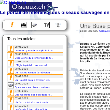
Le portail de référence des oiseaux sauvages en
Observation, étude, protection et photographie des oiseaux sa
Une Buse p
Almanach des migrations
Lionel Maumary,
Oiseaux.
Chronique
Tous les articles:
Excursions
Voyages
Depuis le 22 février, 
Kerzers FR. Cette espèc
28.06.2026
Cours
chaque hiver. En effet,
Le Héron garde-bœufs (Bubulcus...
DVD
particularité de la Bus
09.06.2026
qui lui est dictée par 
Découverte du premier nid de C...
femelle de 2e hiver, re
iris pâle.
03.03.2026
L'Aigle impérial : une nouvell...
09.02.2026
Habitante des toundras a
Un Pipit de Richard à Préveren...
Scandinavie, dans le nord
autres sous-espèces jus
08.01.2026
des Etats-Unis. L’espèce 
Un Pouillot brun à Yverdon-les...
étant décalés d’environ 
08.09.2025
Japon, ainsi qu’en Amériq
Quels sont les oiseaux suisses...
nord de la France, le nord 
07.09.2025
La Suisse est juste à la li
Une Gélinotte des bois dans le...
observée chaque hiver. La
07.09.2025
qu’exceptionnellement le J
Un Bec-croisé des sapins retro...
Les premiers migrateurs 
majorité des observations
23.12.2024
rigoureux. Les hivernants
Le Courlis à bec grêle officie...