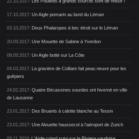
22.10.2017:
Les Pouillots à grands sourcils sont de retour !
17.10.2017:
Un Aigle pomarin au bord du Léman
03.10.2017:
Deux Phalaropes à bec étroit sur le Léman
20.09.2017:
Une Mouette de Sabine à Yverdon
08.09.2017:
Un Aigle botté sur La Côte
04.03.2017:
La gravière de Colliare fait peau neuve pour les
guêpiers
24.02.2017:
Quatre Bécassines sourdes ont hiverné en ville
de Lausanne
23.01.2017:
Des Bruants à calotte blanche au Tessin
23.01.2017:
Une Alouette haussecol à l'aéroport de Zurich
09.11.2016:
L'Aigle criard suivi sur la Riviera vaudoise