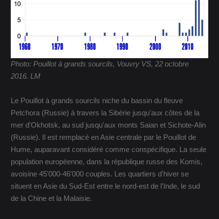
Photo: Pouillot à grands sourcils, Vouvry VS, 22 octobre
2016. LM
Le Pouillot à grands sourcils niche du bassin du fleuve
Petchora (Russie) à travers la Sibérie jusqu'aux côtes de la
mer d'Okhotsk, au sud jusqu'aux monts Saian et Sichote-Alin
(Russie). Il est remplacé en Asie centrale par le Pouillot de
Hume, auparavant considéré comme conspécifique. La seule
population européenne, dans la république russe des Komis,
avoisine 45'000-46'000 couples. Les quartiers d'hiver se
situent en Asie du Sud-Est entre le nord-est de l'Inde, le sud
de la Chine et la Malaisie.