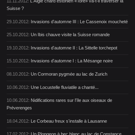
11.11.2012:
L'Aigle criard estonien «Tore» va-t-il traverser la
Suisse ?
29.10.2012:
Invasions d'automne III : Le Cassenoix moucheté
25.10.2012:
Un Ibis chauve visite la Suisse romande
19.10.2012:
Invasions d'automne II : La Sittelle torchepot
15.10.2012:
Invasions d'automne I : La Mésange noire
08.10.2012:
Un Cormoran pygmée au lac de Zurich
10.06.2012:
Une Locustelle fluviatile a chanté...
10.06.2012:
Nidifications rares sur l'île aux oiseaux de
Préverenges
18.04.2012:
Le Corbeau freux s'installe à Lausanne
17.02.2012:
Un Plongeon à bec blanc au lac de Constance