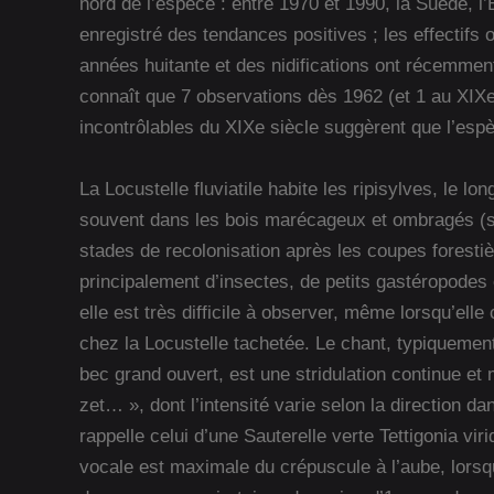
nord de l’espèce : entre 1970 et 1990, la Suède, l’E
enregistré des tendances positives ; les effectifs
années huitante et des nidifications ont récemme
connaît que 7 observations dès 1962 (et 1 au XIXe 
incontrôlables du XIXe siècle suggèrent que l’espè
La Locustelle fluviatile habite les ripisylves, le l
souvent dans les bois marécageux et ombragés (sa
stades de recolonisation après les coupes forestière
principalement d’insectes, de petits gastéropodes 
elle est très difficile à observer, même lorsqu’elle
chez la Locustelle tachetée. Le chant, typiquemen
bec grand ouvert, est une stridulation continue et 
zet… », dont l’intensité varie selon la direction dan
rappelle celui d’une Sauterelle verte Tettigonia vir
vocale est maximale du crépuscule à l’aube, lorsq