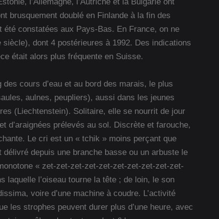
stonie, l’Allemagne, l’Autriche et la Bulgarie ont
 ont brusquement doublé en Finlande à la fin des
nt été constatées aux Pays-Bas. En France, on ne
siècle), dont 4 postérieures à 1992. Des indications
ce était alors plus fréquente en Suisse.
ong des cours d’eau et au bord des marais, le plus
ules, aulnes, peupliers), aussi dans les jeunes
s (Liechtenstein). Solitaire, elle se nourrit de jour
et d’araignées prélevés au sol. Discrète et farouche,
 chante. Le cri est un « tchik » moins perçant que
t délivré depuis une branche basse ou un arbuste le
monotone « zet-zet-zet-zet-zet-zet-zet-zet-zet-zet-
s laquelle l’oiseau tourne la tête ; de loin, le son
idissima, voire d’une machine à coudre. L’activité
ue les strophes peuvent durer plus d’une heure, avec