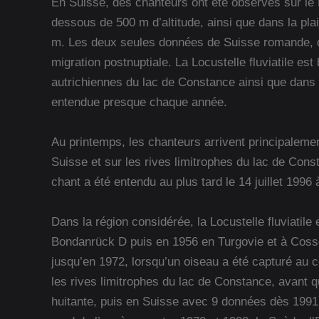
En Suisse, des chanteurs ont été observés sur le 
dessous de 500 m d’altitude, ainsi que dans la p
m. Les deux seules données de Suisse romande, do
migration postnuptiale. La Locustelle fluviatile est
autrichiennes du lac de Constance ainsi que dans l
entendue presque chaque année.
Au printemps, les chanteurs arrivent principalemen
Suisse et sur les rives limitrophes du lac de Const
chant a été entendu au plus tard le 14 juillet 1996
Dans la région considérée, la Locustelle fluviatile
Bondanrück D puis en 1956 en Turgovie et à Cosso
jusqu’en 1972, lorsqu’un oiseau a été capturé au c
les rives limitrophes du lac de Constance, avant 
huitante, puis en Suisse avec 9 données dès 1991. 