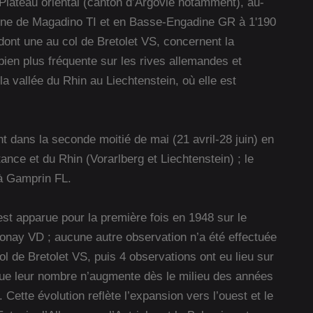
Plateau oriental (canton d’Argovie notamment), au-
laine de Magadino TI et en Basse-Engadine GR à 1'190
nt une au col de Bretolet VS, concernent la
 bien plus fréquente sur les rives allemandes et
a vallée du Rhin au Liechtenstein, où elle est
t dans la seconde moitié de mai (21 avril-28 juin) en
ance et du Rhin (Vorarlberg et Liechtenstein) ; le
 à Gamprin FL.
 est apparue pour la première fois en 1948 sur le
nay VD ; aucune autre observation n’a été effectuée
ol de Bretolet VS, puis 4 observations ont eu lieu sur
que leur nombre n’augmente dès le milieu des années
Cette évolution reflète l’expansion vers l’ouest et le