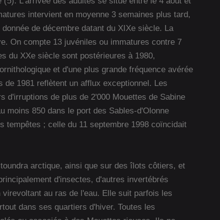
(5). L'arrivée des adultes se situe entre le 4 août et
matures intervient en moyenne 3 semaines plus tard,
ne donnée de décembre datant du XIXe siècle. La
ève. On compte 13 juvéniles ou immatures contre 7
es du XXe siècle sont postérieures à 1980,
 ornithologique et d'une plus grande fréquence avérée
 de 1981 reflètent un afflux exceptionnel. Les
rs d'irruptions de plus de 2'000 Mouettes de Sabine
au moins 850 dans le port des Sables-d'Olonne
s tempêtes ; celle du 11 septembre 1998 coïncidait
oundra arctique, ainsi que sur des îlots côtiers, et
 principalement d'insectes, d'autres invertébrés
virevoltant au ras de l'eau. Elle suit parfois les
tout dans ses quartiers d'hiver. Toutes les