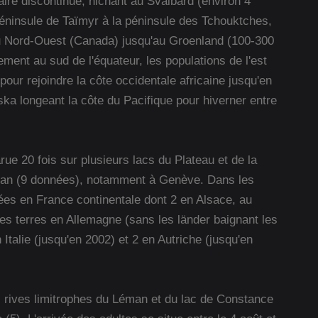
ire discontinue, nichant au Svalbard (environ 4
 péninsule de Taïmyr à la péninsule des Tchouktches,
s du Nord-Ouest (Canada) jusqu'au Groenland (100-300
ement au sud de l'équateur, les populations de l'est
our rejoindre la côte occidentale africaine jusqu'en
ska longeant la côte du Pacifique pour hiverner entre
rue 20 fois sur plusieurs lacs du Plateau et de la
éman (9 données), notamment à Genève. Dans les
nées en France continentale dont 2 en Alsace, au
es terres en Allemagne (sans les länder baignant les
Italie (jusqu'en 2002) et 2 en Autriche (jusqu'en
s rives limitrophes du Léman et du lac de Constance