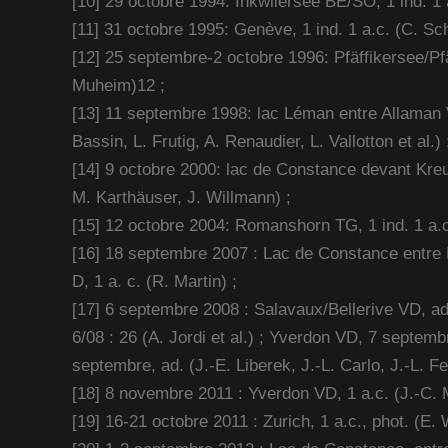
[10] 29 octobre 1994: Inkwilersee BE/SO, 1 ind. 1 a
[11] 31 octobre 1995: Genève, 1 ind. 1 a.c. (C. Sc
[12] 25 septembre-2 octobre 1996: Pfäffikersee/Pfäf
Muheim)12 ;
[13] 11 septembre 1998: lac Léman entre Allaman V
Bassin, L. Frutig, A. Renaudier, L. Vallotton et al.) 
[14] 9 octobre 2000: lac de Constance devant Kreuz
M. Karthäuser, J. Willmann) ;
[15] 12 octobre 2004: Romanshorn TG, 1 ind. 1 a.c. 
[16] 18 septembre 2007 : Lac de Constance entre
D, 1 a. c. (R. Martin) ;
[17] 6 septembre 2008 : Salavaux/Bellerive VD, ad
6/08 : 26 (A. Jordi et al.) ; Yverdon VD, 7 septembr
septembre, ad. (J.-E. Liberek, J.-L. Carlo, J.-L. F
[18] 8 novembre 2011 : Yverdon VD, 1 a.c. (J.-C. M
[19] 16-21 octobre 2011 : Zurich, 1 a.c., phot. (E. W