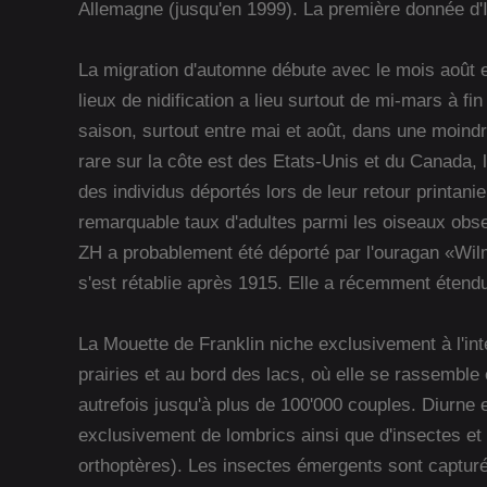
Allemagne (jusqu'en 1999). La première donnée d'It
La migration d'automne débute avec le mois août e
lieux de nidification a lieu surtout de mi-mars à fi
saison, surtout entre mai et août, dans une moind
rare sur la côte est des Etats-Unis et du Canada
des individus déportés lors de leur retour printani
remarquable taux d'adultes parmi les oiseaux obs
ZH a probablement été déporté par l'ouragan «Wilm
s'est rétablie après 1915. Elle a récemment étendu
La Mouette de Franklin niche exclusivement à l'in
prairies et au bord des lacs, où elle se rassembl
autrefois jusqu'à plus de 100'000 couples. Diurne e
exclusivement de lombrics ainsi que d'insectes et 
orthoptères). Les insectes émergents sont captur