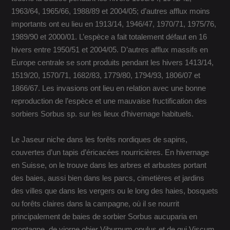
1963/64, 1965/66, 1988/89 et 2004/05; d’autres afflux moins
importants ont eu lieu en 1913/14, 1946/47, 1970/71, 1975/76,
1989/90 et 2000/01. L’espèce a fait totalement défaut en 16
hivers entre 1950/51 et 2004/05. D’autres afflux massifs en
Europe centrale se sont produits pendant les hivers 1413/14,
1519/20, 1570/71, 1682/83, 1779/80, 1794/93, 1806/07 et
1866/67. Les invasions ont lieu en relation avec une bonne
reproduction de l’espèce et une mauvaise fructification des
sorbiers Sorbus sp. sur les lieux d’hivernage habituels.
Le Jaseur niche dans les forêts nordiques de sapins,
couvertes d’un tapis d’éricacées nourricières. En hivernage
en Suisse, on le trouve dans les arbres et arbustes portant
des baies, aussi bien dans les parcs, cimetières et jardins
des villes que dans les vergers ou le long des haies, bosquets
ou forêts claires dans la campagne, où il se nourrit
principalement de baies de sorbier Sorbus aucuparia en
montagne, de viorne obier Viburnum opulus et de gui Viscum