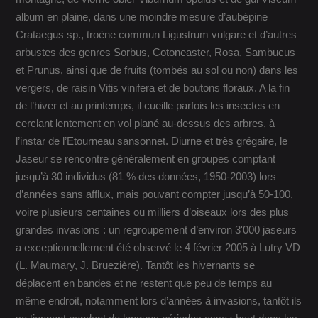
album en plaine, dans une moindre mesure d’aubépine
Crataegus sp., troène commun Ligustrum vulgare et d’autres
arbustes des genres Sorbus, Cotoneaster, Rosa, Sambucus
et Prunus, ainsi que de fruits (tombés au sol ou non) dans les
vergers, de raisin Vitis vinifera et de boutons floraux. A la fin
de l’hiver et au printemps, il cueille parfois les insectes en
cerclant lentement en vol plané au-dessus des arbres, à
l’instar de l’Etourneau sansonnet. Diurne et très grégaire, le
Jaseur se rencontre généralement en groupes comptant
jusqu’à 30 individus (81 % des données, 1950-2003) lors
d’années sans afflux, mais pouvant compter jusqu’à 50-100,
voire plusieurs centaines ou milliers d’oiseaux lors des plus
grandes invasions : un regroupement d’environ 3'000 jaseurs
a exceptionnellement été observé le 4 février 2005 à Lutry VD
(L. Maumary, J. Bruezière). Tantôt les hivernants se
déplacent en bandes et ne restent que peu de temps au
même endroit, notamment lors d’années à invasions, tantôt ils