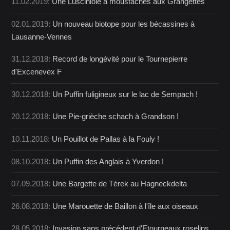
11.02.2019:
Une Lusciniole à moustaches aux Grangettes
02.01.2019:
Un nouveau biotope pour les bécassines à
Lausanne-Vennes
31.12.2018:
Record de longévité pour le Tournepierre
d'Excenevex F
30.12.2018:
Un Puffin fuligineux sur le lac de Sempach !
20.12.2018:
Une Pie-grièche schach à Grandson !
10.11.2018:
Un Pouillot de Pallas à la Fouly !
08.10.2018:
Un Puffin des Anglais à Yverdon !
07.09.2018:
Une Bargette de Térek au Hagneckdelta
26.08.2018:
Une Marouette de Baillon à l'île aux oiseaux
28.05.2018:
Invasion sans précédent d'Etourneaux roselins