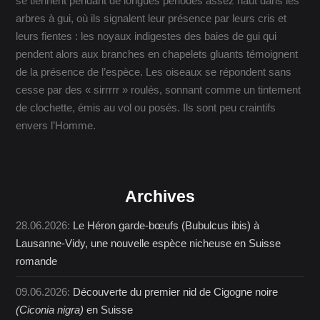
se tiennent pendant de longues périodes assez haut dans les
arbres à gui, où ils signalent leur présence par leurs cris et
leurs fientes : les noyaux indigestes des baies de gui qui
pendent alors aux branches en chapelets gluants témoignent
de la présence de l’espèce. Les oiseaux se répondent sans
cesse par des « sirrrrr » roulés, sonnant comme un tintement
de clochette, émis au vol ou posés. Ils sont peu craintifs
envers l’Homme.
Archives
28.06.2026:
Le Héron garde-bœufs (Bubulcus ibis) à
Lausanne-Vidy, une nouvelle espèce nicheuse en Suisse
romande
09.06.2026:
Découverte du premier nid de Cigogne noire
(Ciconia nigra)
en Suisse