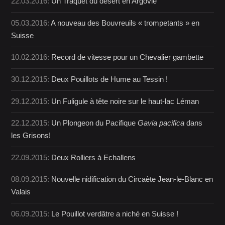
22.03.2016:
Un Traquet du désert en Argovie
05.03.2016:
A nouveau des Bouvreuils « trompetants » en
Suisse
10.02.2016:
Record de vitesse pour un Chevalier gambette
30.12.2015:
Deux Pouillots de Hume au Tessin !
29.12.2015:
Un Fuligule à tête noire sur le haut-lac Léman
22.12.2015:
Un Plongeon du Pacifique
Gavia pacifica
dans
les Grisons!
22.09.2015:
Deux Rolliers à Echallens
08.09.2015:
Nouvelle nidification du Circaète Jean-le-Blanc en
Valais
06.09.2015:
Le Pouillot verdâtre a niché en Suisse !