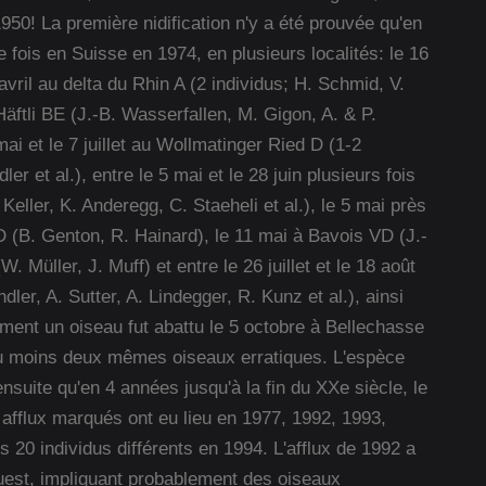
1950! La première nidification n'y a été prouvée qu'en
fois en Suisse en 1974, en plusieurs localités: le 16
vril au delta du Rhin A (2 individus; H. Schmid, V.
 Häftli BE (J.-B. Wasserfallen, M. Gigon, A. & P.
ai et le 7 juillet au Wollmatinger Ried D (1-2
r et al.), entre le 5 mai et le 28 juin plusieurs fois
Keller, K. Anderegg, C. Staeheli et al.), le 5 mai près
 (B. Genton, R. Hainard), le 11 mai à Bavois VD (J.-
W. Müller, J. Muff) et entre le 26 juillet et le 18 août
ler, A. Sutter, A. Lindegger, R. Kunz et al.), ainsi
ement un oiseau fut abattu le 5 octobre à Bellechasse
u moins deux mêmes oiseaux erratiques. L'espèce
suite qu'en 4 années jusqu'à la fin du XXe siècle, le
afflux marqués ont eu lieu en 1977, 1992, 1993,
 20 individus différents en 1994. L'afflux de 1992 a
Ouest, impliquant probablement des oiseaux