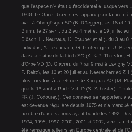
que l'espèce n'y était qu'accidentelle jusque vers 
1968. Le Garde-boeufs est apparu pour la première 
avril à Obergösgen SO (B. Rüegger), les 18 et 19 a
Blum), le 27 avril, du 2 au 4 mai et le 19 juillet au
Blösch, H. Neuhaus, K. Stauber et al.), du 3 au 8 m
individus; A. Teichmann, G. Leutenegger, U. Pfaendle
dans la plaine de la Linth SG (A. & P. Thurston, H. 
d'Orbe VD (D. Glayre), du 7 au 9 mai à Lavigny VD
P. Reitz), les 13 et 20 juillet au Neeracherried ZH (
plusieurs fois à la retenue de Klingnau AG (M. Pfänd
que le 16 août à Radolfzell D (S. Schuster). Final
FR (J. Codourey). Ces données se rapportent à a
est devenue régulière depuis 1975 et n'a manqué en
nombre d'observations ayant bondi dès 1992. Des 
1994, 1995, 1997, 2000, 2001 et 2002, avec au plus
été remarqué ailleurs en Europe centrale et de l'