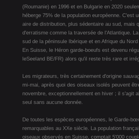
(Roumanie) en 1996 et en Bulgarie en 2020 seulem
héberge 75% de la population européenne. C'est u
aire de distribution, plus sédentaire au sud, mais
d'erratisme comme la traversée de l'Atlantique. L
sud de la péninsule Ibérique et en Afrique du Nor
En Suisse, le Héron garde-boeufs est devenu régul
leSeeland BE/FR) alors qu'il reste très rare et irrég
Les migrateurs, très certainement d'origine sauvag
mi-mai, après quoi des oiseaux isolés peuvent être
novembre, exceptionnellement en hiver ; il s'agit a
seul sans aucune donnée.
De toutes les espèces européennes, le Garde-bœuf
remarquables au XXe siècle. La population françai
oiseaux observés en Suisse, comptait 5'000 coupl