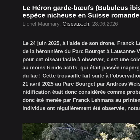
Le Héron garde-bœufs (Bubulcus ibis
espèce nicheuse en Suisse romande
Lionel Maumary,
Oiseaux.ch
, 28.06.2026
Le 24 juin 2025, à l'aide de son drone, Franck
de la héronnière du Parc Bourget à Lausanne-Vi
pour cet oiseau facile à observer, c'est une co
au moins 6 nids actifs, qui était passée inaper
du lac ! Cette trouvaille fait suite à l'observati
21 avril 2025 au Parc Bourget par Andreas Weiss
nidification était donc considérée comme proba
donc été menée par Franck Lehmans au printemp
individus ont régulièrement été observés, not