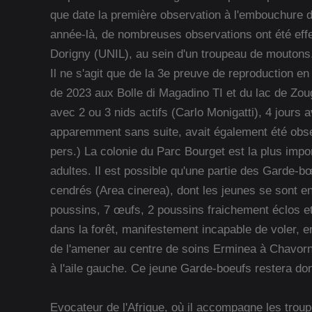
que date la première observation à l'embouchure
année-là, de nombreuses observations ont été eff
Dorigny (UNIL), au sein d'un troupeau de moutons
Il ne s'agit que de la 3e preuve de reproduction e
de 2023 aux Bolle di Magadino TI et du lac de Zoug
avec 2 ou 3 nids actifs (Carlo Monigatti), 4 jours 
apparemment sans suite, avait également été obs
pers.) La colonie du Parc Bourget est la plus impo
adultes. Il est possible qu'une partie des Garde-
cendrés (Area cinerea), dont les jeunes se sont e
poussins, 7 œufs, 2 poussins fraichement éclos et 
dans la forêt, manifestement incapable de voler,
de l'amener au centre de soins Erminea à Chavorn
à l'aile gauche. Ce jeune Garde-boeufs restera do
Evocateur de l'Afrique, où il accompagne les trou