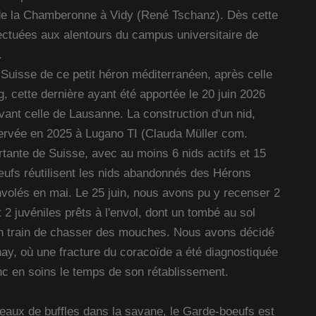
 de la Chamberonne à Vidy (René Tschanz). Dès cette
ectuées aux alentours du campus universitaire de
.
n Suisse de ce petit héron méditerranéen, après celle
, cette dernière ayant été apportée le 20 juin 2026
avant celle de Lausanne. La construction d'un nid,
ervée en 2025 à Lugano TI (Clauda Müller com.
rtante de Suisse, avec au moins 6 nids actifs et 15
bœufs réutilisent les nids abandonnés des Hérons
nvolés en mai. Le 25 juin, nous avons pu y recenser 2
2 juvéniles prêts à l'envol, dont un tombé au sol
 en train de chasser des mouches. Nous avons décidé
ay, où une fracture du coracoïde a été diagnostiquée
nc en soins le temps de son rétablissement.
peaux de buffles dans la savane, le Garde-boeufs est