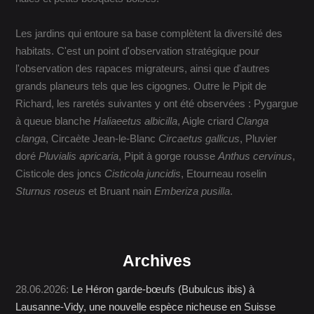
Les jardins qui entoure sa base complètent la diversité des
habitats. C'est un point d'observation stratégique pour
l'observation des rapaces migrateurs, ainsi que d'autres
grands planeurs tels que les cigognes. Outre le Pipit de
Richard, les raretés suivantes y ont été observées : Pygargue
à queue blanche
Haliaeetus albicilla
, Aigle criard
Clanga
clanga
, Circaète Jean-le-Blanc
Circaetus gallicus
, Pluvier
doré
Pluvialis apricaria
, Pipit à gorge rousse
Anthus cervinus
,
Cisticole des joncs
Cisticola juncidis
, Etourneau roselin
Sturnus roseus
et Bruant nain
Emberiza pusilla
.
Archives
28.06.2026:
Le Héron garde-bœufs (Bubulcus ibis) à
Lausanne-Vidy, une nouvelle espèce nicheuse en Suisse